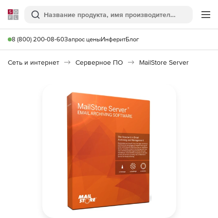
Softline
Поиск
Ме
8 (800) 200-08-60
Запрос цены
Инферит
Блог
Сеть и интернет
Серверное ПО
MailStore Server