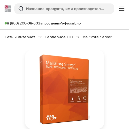
Softline
Поиск
Ме
8 (800) 200-08-60
Запрос цены
Инферит
Блог
Сеть и интернет
Серверное ПО
MailStore Server