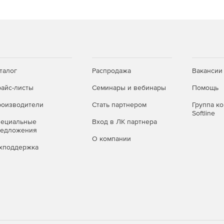
талог
Распродажа
Вакансии
айс-листы
Семинары и вебинары
Помощь
оизводители
Стать партнером
Группа к
Softline
пециальные
Вход в ЛК партнера
редложения
О компании
хподдержка