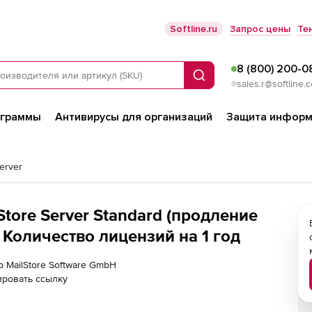
Softline.ru
Запрос цены
Те
8 (800) 200-0
Поиск
sales.r@softline.
ограммы
Антивирусы для организаций
Защита информ
Server
Store Server Standard (продление
 Количество лицензий на 1 год
р MailStore Software GmbH
ировать ссылку