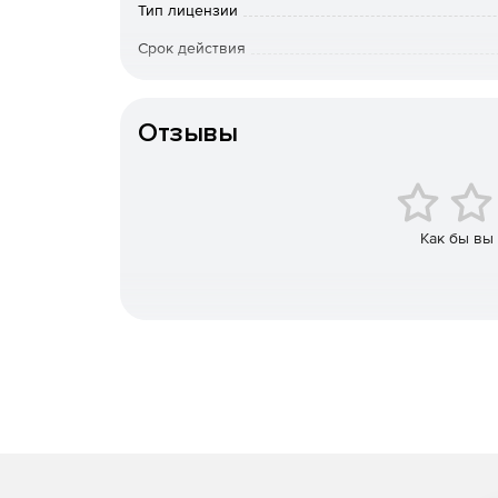
Тип лицензии
Быстрый полнотекстовый поиск писем и вло
Срок действия
К-во пользователей
Защита от потери данных.
Отзывы
Снижение нагрузки на почтовые серверы.
Экономия до 70% места для хранения.
Упрощенное резервное копирование и восст
Как бы вы
Устранение квот для почтовых ящиков.
Поддерживаемые системы электронной почты
Microsoft Exchange Server.
Microsoft 365.
G Suite.