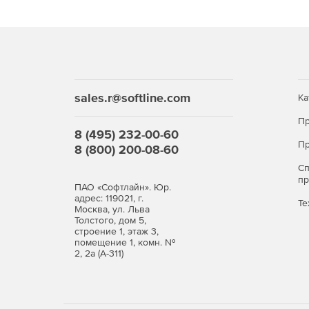
sales.r@softline.com
Ка
Пр
8 (495) 232-00-60
Пр
8 (800) 200-08-60
С
п
ПАО «Софтлайн». Юр.
адрес: 119021, г.
Те
Москва, ул. Льва
Толстого, дом 5,
строение 1, этаж 3,
помещение 1, комн. №
2, 2а (А-311)