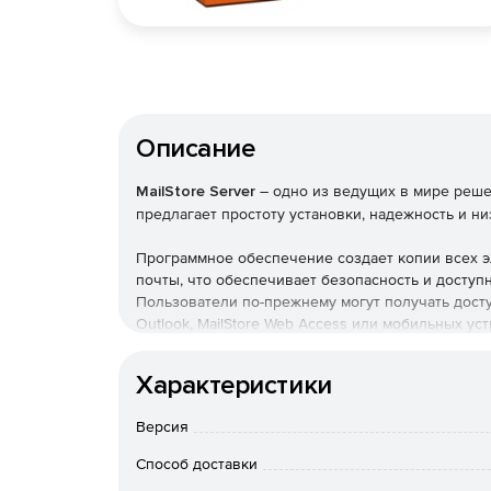
Описание
MailStore Server
– одно из ведущих в мире реш
предлагает простоту установки, надежность и н
Программное обеспечение создает копии всех э
почты, что обеспечивает безопасность и доступ
Пользователи по-прежнему могут получать досту
Outlook, MailStore Web Access или мобильных ус
выполнять поиск по ним с высокой скоростью.
Характеристики
Преимущества для компании
Версия
Помощь в соблюдении нормативных требова
Способ доставки
Помощь в выполнении обязательства GDPR.