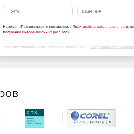
или POP3.
Нажимая «Подписаться», я соглашаюсь с
Политикой конфиденциальности
, д
получение информационных рассылок
.
Этот сайт защищен SmartCaptcha от Yandex Cloud -
Уведомление об условия
k.
еров