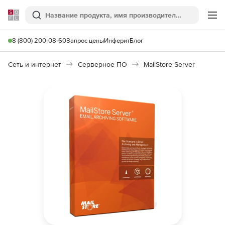
Softline
Поиск
Ме
8 (800) 200-08-60
Запрос цены
Инферит
Блог
Сеть и интернет
Серверное ПО
MailStore Server