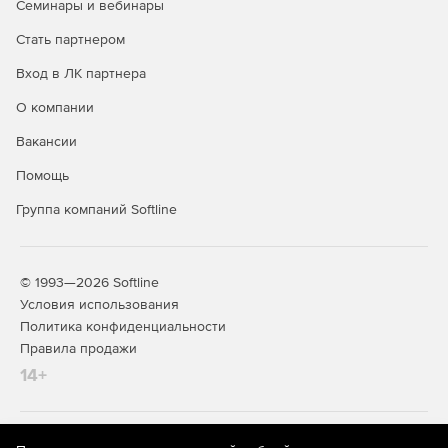
Семинары и вебинары
Стать партнером
Вход в ЛК партнера
О компании
Вакансии
Помощь
Группа компаний Softline
© 1993—2026 Softline
Условия использования
Политика конфиденциальности
Правила продажи
14+
На информационном ресурсе store.softline.ru применяются