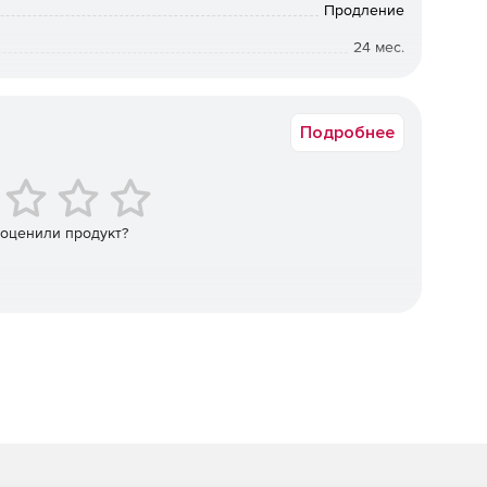
Продление
жений.
24 мес.
от 200 до 299
Подробнее
ановление.
 оценили продукт?