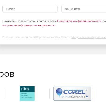
или POP3.
Нажимая «Подписаться», я соглашаюсь с
Политикой конфиденциальности
, д
получение информационных рассылок
.
Этот сайт защищен SmartCaptcha от Yandex Cloud -
Уведомление об условия
k.
еров