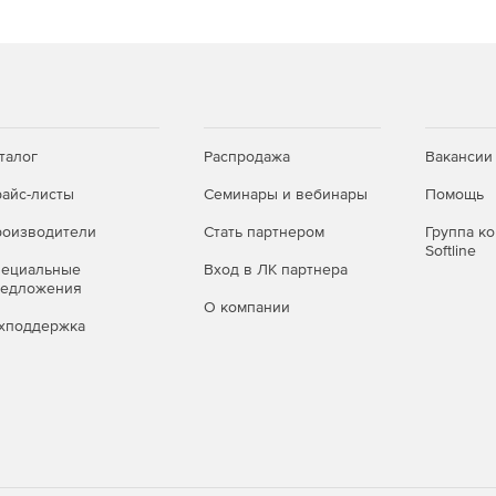
талог
Распродажа
Вакансии
айс-листы
Семинары и вебинары
Помощь
оизводители
Стать партнером
Группа к
Softline
пециальные
Вход в ЛК партнера
редложения
О компании
хподдержка