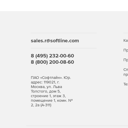
sales.r@softline.com
Ка
Пр
8 (495) 232-00-60
Пр
8 (800) 200-08-60
С
п
ПАО «Софтлайн». Юр.
адрес: 119021, г.
Те
Москва, ул. Льва
Толстого, дом 5,
строение 1, этаж 3,
помещение 1, комн. №
2, 2а (А-311)