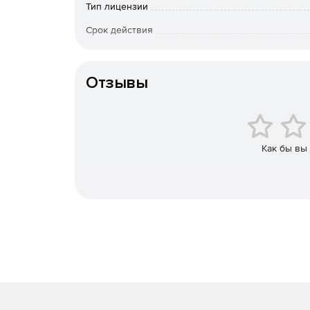
Тип лицензии
Быстрый полнотекстовый поиск писем и вло
Срок действия
К-во пользователей
Защита от потери данных.
Отзывы
Снижение нагрузки на почтовые серверы.
Экономия до 70% места для хранения.
Упрощенное резервное копирование и восст
Как бы вы
Устранение квот для почтовых ящиков.
Поддерживаемые системы электронной почты
Microsoft Exchange Server.
Microsoft 365.
G Suite.