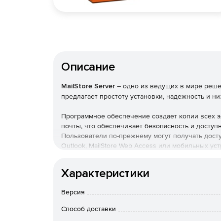
Описание
MailStore Server
– одно из ведущих в мире реш
предлагает простоту установки, надежность и н
Программное обеспечение создает копии всех э
почты, что обеспечивает безопасность и доступ
Пользователи по-прежнему могут получать досту
Outlook, MailStore Web Access или мобильных ус
выполнять поиск по ним с высокой скоростью.
Характеристики
Преимущества для компании
Версия
Помощь в соблюдении нормативных требова
Способ доставки
Помощь в выполнении обязательства GDPR.