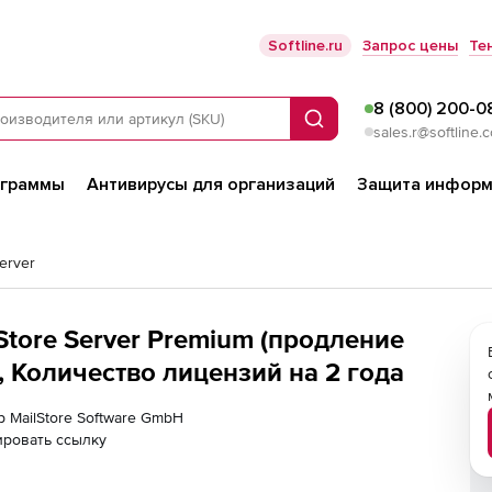
Softline.ru
Запрос цены
Те
8 (800) 200-0
Поиск
sales.r@softline.
ограммы
Антивирусы для организаций
Защита информ
Server
Store Server Premium (продление
, Количество лицензий на 2 года
р MailStore Software GmbH
ировать ссылку