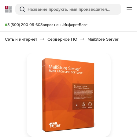
Softline
Поиск
Ме
8 (800) 200-08-60
Запрос цены
Инферит
Блог
Сеть и интернет
Серверное ПО
MailStore Server