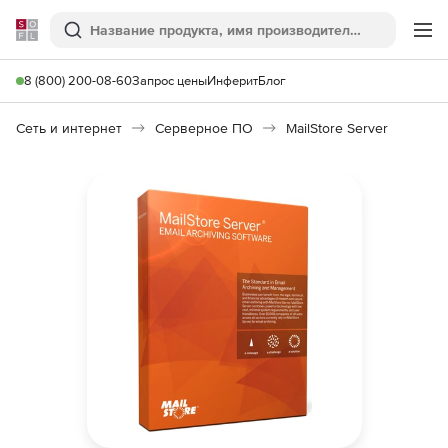
Softline
Поиск
Ме
8 (800) 200-08-60
Запрос цены
Инферит
Блог
Сеть и интернет
Серверное ПО
MailStore Server