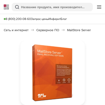
Softline
Поиск
Ме
8 (800) 200-08-60
Запрос цены
Инферит
Блог
Сеть и интернет
Серверное ПО
MailStore Server