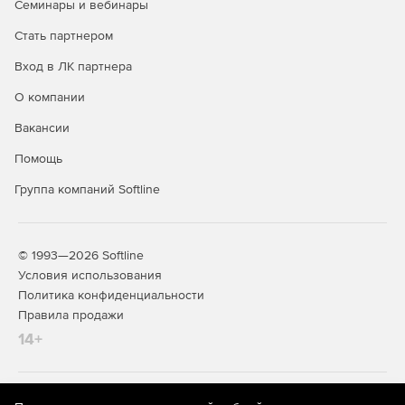
Семинары и вебинары
Стать партнером
Вход в ЛК партнера
О компании
Вакансии
Помощь
Группа компаний Softline
© 1993—2026 Softline
Условия использования
Политика конфиденциальности
Правила продажи
14+
На информационном ресурсе store.softline.ru применяются