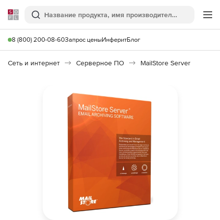
Softline
Поиск
Ме
8 (800) 200-08-60
Запрос цены
Инферит
Блог
Сеть и интернет
Серверное ПО
MailStore Server