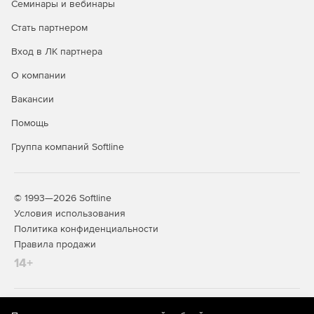
Семинары и вебинары
Стать партнером
Вход в ЛК партнера
О компании
Вакансии
Помощь
Группа компаний Softline
© 1993—2026 Softline
Условия использования
Политика конфиденциальности
Правила продажи
14+
На информационном ресурсе store.softline.ru применяются