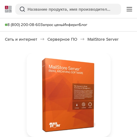
Softline
Поиск
Ме
8 (800) 200-08-60
Запрос цены
Инферит
Блог
Сеть и интернет
Серверное ПО
MailStore Server