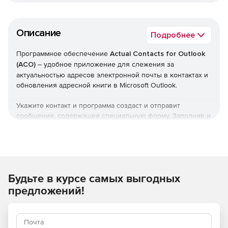
Описание
Подробнее
Программное обеспечение
Actual Contacts for Outlook
(ACO)
– удобное приложение для слежения за
актуальностью адресов электронной почты в контактах и
обновления адресной книги в Microsoft Outlook.
Укажите контакт и программа создаст и отправит
сообщение, содержащее специальную форму. Заполнив и
отправив эту форму обратно, респондент обновит
информацию о себе в адресной книге. В считанные
минуты программа может проверить всю адресную книгу
и указать на контакты, содержащие уже не существующие
адреса электронной почты.
Будьте в курсе самых выгодных
Программа поддерживает проверку контактов в режиме
слияния (mail merge) в Microsoft Outlook и Microsoft Word
предложений!
версии 2002 и более поздних. При проверке адреса
программа имитирует отправку письма на проверяемый
адрес, и, получив от сервера (который обслуживает
проверяемый адрес) ответ, существует ли адрес,