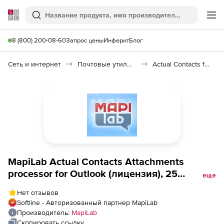
Softline
Поиск
Ме
8 (800) 200-08-60
Запрос цены
Инферит
Блог
Сеть и интернет
Почтовые утилиты
Actual Contacts for Outlook 2.4
MapiLab Actual Contacts Attachments
processor for Outlook (лицензия), 25
еще
компьютеров
Нет отзывов
Softline - Авторизованный партнер MapiLab
Производитель:
MapiLab
Скопировать ссылку