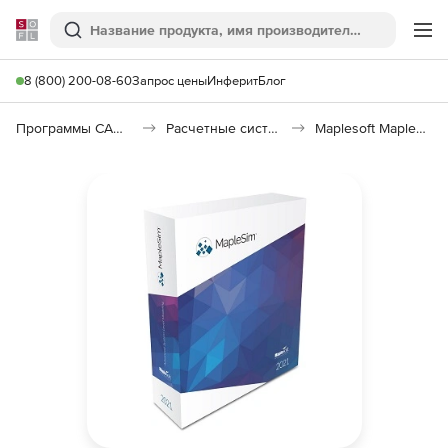
Softline
Поиск
Ме
8 (800) 200-08-60
Запрос цены
Инферит
Блог
Программы САПР и ГИС
Расчетные системы и Научное программное обеспечение
Maplesoft MapleSim