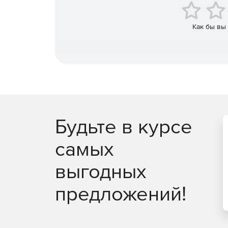
Визуализация истории контактов в виде вре
Как бы вы
Календарное планирование встреч и задач. 
командной работы.
Ведение списка задач с указанием подробной
проекты, переписка. Создание шаблонов.
Поэтапное отображение осуществленных и з
Мониторинг хода выполнения проектов.
Будьте в курсе
Напоминания о предстоящих встречах, истек
самых
Daylite Mail Assistant – дополнение для App
выгодных
непосредственно в приложении, пересылать 
проектам и задачам и вести историю перепис
предложений!
Удобный поиск с возможностью создания по
Формирование отчетности в виде графиков, 
анализ закономерностей и тенденций.