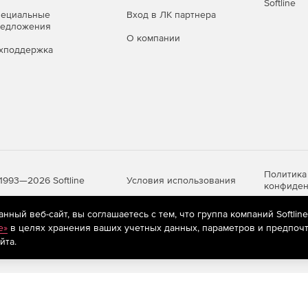
Softline
пециальные
Вход в ЛК партнера
редложения
О компании
хподдержка
Политика
Условия использования
1993—2026 Softline
конфиден
ный веб-сайт, вы соглашаетесь с тем, что группа компаний Softlin
e»
в целях хранения ваших учетных данных, параметров и предпочт
яются
рекомендательные технологии
(информационные технологии п
йта.
предпочтениям пользователей сети «Интернет», находящихся на те