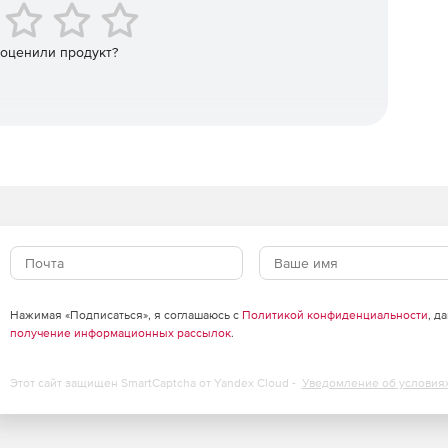
менной шкалы.
 оценили продукт?
Возможность согласования условий в режиме
 информации по каждой из них: встречи, контакты,
апланированных сделок.
ающих сроках и важных задачах.
le Mail app, позволяющее хранить электронную почту
Нажимая «Подписаться», я соглашаюсь с
Политикой конфиденциальности
, д
ее другим пользователям, прикреплять письма к
получение информационных рассылок
.
ки.
Этот сайт защищен SmartCaptcha от Yandex Cloud -
Уведомление об условия
льзовательских фильтров и шаблонов.
предоставление сводной информации и статистики,