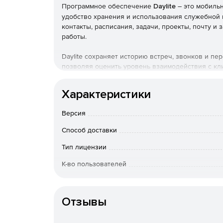
Программное обеспечение
Daylite
– это мобиль
удобство хранения и использования служебной 
контакты, расписания, задачи, проекты, почту и
работы.
Daylite сохраняет историю встреч, звонков и п
позволяя оценить уровень взаимодействия с кл
обеспечивает эффективное планирование с ука
взаимосвязей между встречами, людьми и проек
Характеристики
Приложение содержит список задач с возможно
Версия
напоминаниями о приближающихся сроках. Проду
проектов, отображает их участников, связанные 
Способ доставки
Основные функции программного обеспечения 
Тип лицензии
К-во пользователей
Организация и хранение всей служебной ин
Особенности доставки
Поставк
Обеспечение совместной работы и общего д
Отзывы
Управление контактами, отображение взаим