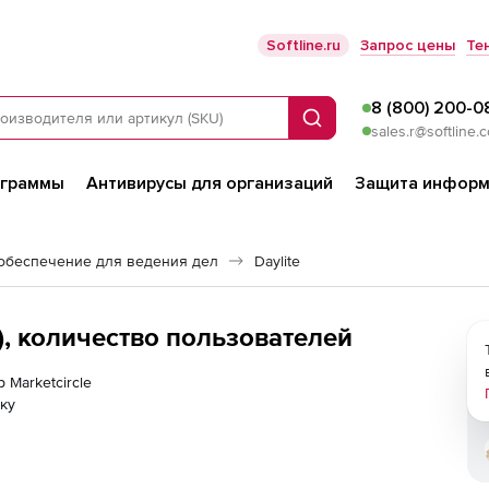
Softline.ru
Запрос цены
Те
8 (800) 200-0
Поиск
sales.r@softline.
ограммы
Антивирусы для организаций
Защита информ
обеспечение для ведения дел
Daylite
я), количество пользователей
 Marketcircle
ку