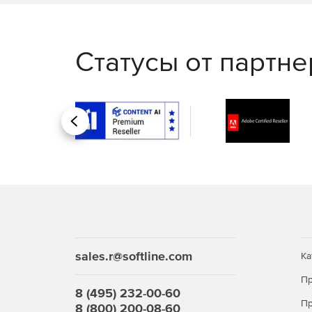
Создание локальной копии данных для рабо
Статусы от партн
Совместимость с Mac, iPhone и iPad.
Интеграция с Direct Mail, FoneConnector, Bil
Назад
sales.r@softline.com
Ка
Пр
8 (495) 232-00-60
Пр
8 (800) 200-08-60