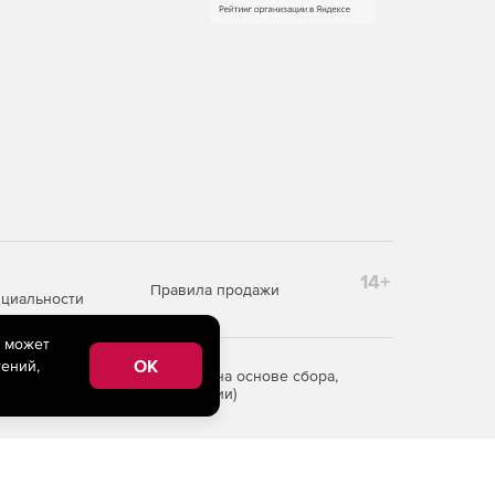
14+
Правила продажи
циальности
e может
OK
ений,
редоставления информации на основе сбора,
рритории Российской Федерации)