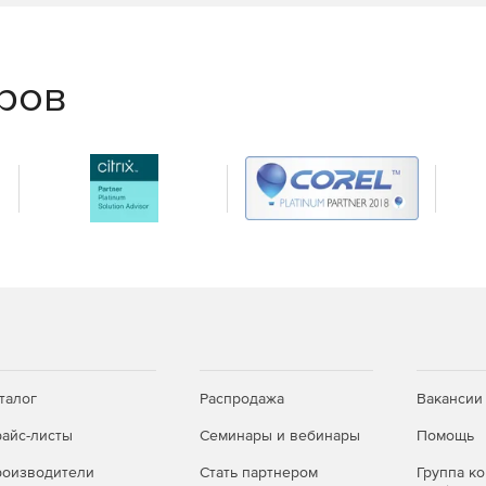
ты в офлайн-режиме.
еров
lings Pro, MoneyWorks и другими приложениями.
талог
Распродажа
Вакансии
айс-листы
Семинары и вебинары
Помощь
оизводители
Стать партнером
Группа к