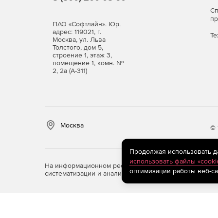
С
п
ПАО «Софтлайн». Юр.
адрес: 119021, г.
Те
Москва, ул. Льва
Толстого, дом 5,
строение 1, этаж 3,
помещение 1, комн. №
2, 2а (А-311)
Москва
© 
Продолжая использовать дан
использовать файлы «cooki
На информационном ресурсе store.softline.ru примен
оптимизации работы веб-са
систематизации и анализа сведений, относящихся к 