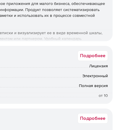
ное приложения для малого бизнеса, обеспечивающее
информации. Продукт позволяет систематизировать
 заметки и использовать их в процессе совместной
ереписки и визуализирует ее в виде временной шкалы,
иентом или партнером. Удобный календарь
занием необходимых деталей и установлением
тами.
Подробнее
стью создания шаблонов и автоматическими
Лицензия
кт Daylite позволяет отслеживать ход выполнения
с проектами встречи, заметки и контакты.
Электронный
Daylite:
Полная версия
от 10
формации в одном месте.
а в электронном виде. Срок доставки: от 1 рабочего дня.
оступа к данным.
Подробнее
одействий между ними.