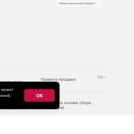
14+
Правила продажи
циальности
e может
OK
ений,
редоставления информации на основе сбора,
рритории Российской Федерации)