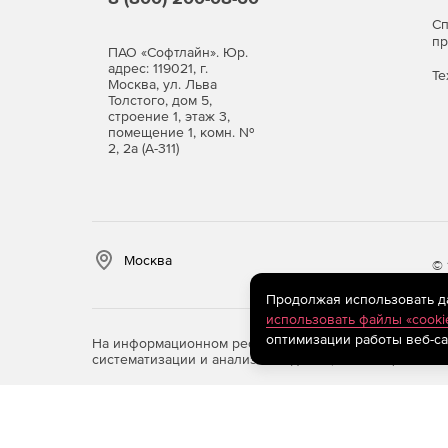
С
п
ПАО «Софтлайн». Юр.
адрес: 119021, г.
Те
Москва, ул. Льва
Толстого, дом 5,
строение 1, этаж 3,
помещение 1, комн. №
2, 2а (А-311)
Москва
© 
Продолжая использовать дан
использовать файлы «cooki
оптимизации работы веб-са
На информационном ресурсе store.softline.ru примен
систематизации и анализа сведений, относящихся к 