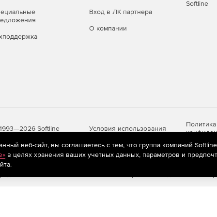
Softline
пециальные
Вход в ЛК партнера
редложения
О компании
хподдержка
Политика
Условия использования
1993—2026 Softline
конфиден
ный веб-сайт, вы соглашаетесь с тем, что группа компаний Softlin
e»
в целях хранения ваших учетных данных, параметров и предпочт
йта.
яются
рекомендательные технологии
(информационные технологии п
предпочтениям пользователей сети «Интернет», находящихся на те