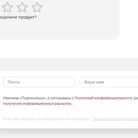
адных и расходов.
чных устройствах.
 оценили продукт?
едитных карт (только для iPhone).
елями.
Нажимая «Подписаться», я соглашаюсь с
Политикой конфиденциальности
, д
.
получение информационных рассылок
.
Этот сайт защищен SmartCaptcha от Yandex Cloud -
Уведомление об условия