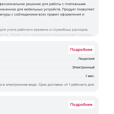
фессиональное решение для работы с платежными
значенное для мобильных устройств. Продукт позволяет
фактуры с соблюдением всех правил оформления и
 для учета рабочего времени и служебных расходов,
четов. Кроме того, приложение поддерживает системы
llings Pro:
Подробнее
Лицензия
спортных.
Электронный
енной, потоварной, попроектной и фиксированной
1 мес.
а в электронном виде. Срок доставки: от 1 рабочего дня.
редственно с мобильных устройств. Автоматическая
Подробнее
иента.