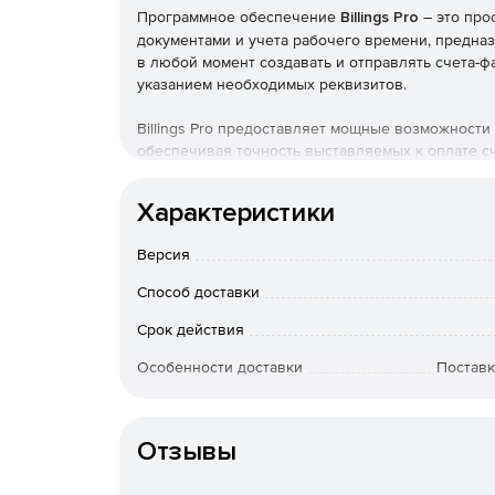
Программное обеспечение
Billings Pro
– это про
документами и учета рабочего времени, предна
в любой момент создавать и отправлять счета-
указанием необходимых реквизитов.
Billings Pro предоставляет мощные возможности
обеспечивая точность выставляемых к оплате с
расчета на потоварной и фиксированной основе.
Основные функции программного обеспечения Bi
Характеристики
Точный учет рабочего времени.
Версия
Аудит служебных расходов, в том числе тран
Способ доставки
Возможность формирования счета на поврем
Срок действия
основе.
Особенности доставки
Поставк
Заполнение стандартной счет-фактуры непос
нумерация счетов.
Отзывы
Определение валюты оплаты для каждого кл