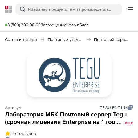
Softline
Поиск
Ме
8 (800) 200-08-60
Запрос цены
Инферит
Блог
Сеть и интернет
Почтовые утилиты
Почтовый сервер Tegu
Артикул:
TEGU-ENT-LIM
Лаборатория МБК Почтовый сервер Tegu
(срочная лицензия Enterprise на 1 год,
еще
базовая поддержка на 1 год, обновления
Нет отзывов
на 1 год), 150 пользователей