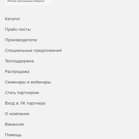
этому нам удалось снизить издержки на техническую
поддержку и разработку. Вот почему TEGU поставляется
по разумным ценам.
Каталог
Прайс-листы
Производители
Специальные предложения
Техподдержка
Распродажа
Семинары и вебинары
Стать партнером
Вход в ЛК партнера
О компании
Вакансии
Помощь