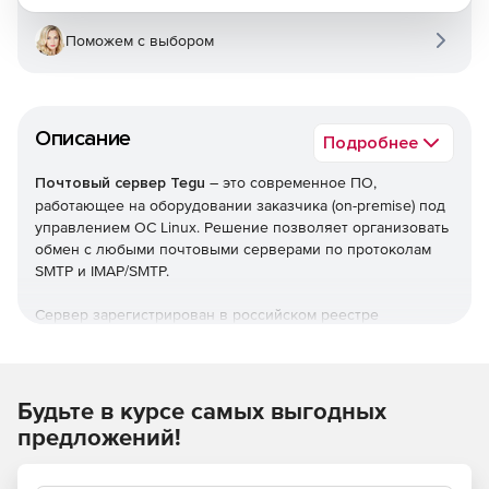
Поможем с выбором
Описание
Подробнее
Почтовый сервер Tegu
– это современное ПО,
работающее на оборудовании заказчика (on-premise) под
управлением ОС Linux. Решение позволяет организовать
обмен с любыми почтовыми серверами по протоколам
SMTP и IMAP/SMTP.
Сервер зарегистрирован в российском реестре
программного обеспечения, поддерживает всю линейку
отечественных операционных систем и аппаратных
архитектур, способен интегрироваться с большим
количеством смежных систем.
Будьте в курсе самых выгодных
предложений!
Основные особенности TEGU: