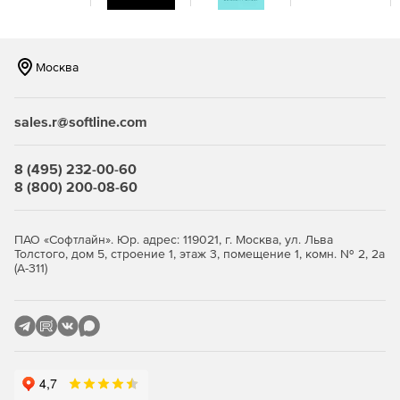
скомпрометировать пользовательские учетные
данные.
TEGU обладает встроенной уникальной системой
Москва
миграции почты с других серверов.
TEGU использует только единственную системную
sales.r@softline.com
библиотеку GLIBC требование к версии которой
специально снижена до 2.28 для обеспечения
8 (495) 232-00-60
совместимости даже со старыми версиями Linux.
8 (800) 200-08-60
TEGU никогда не отправляет данные, статистику,
сведения о лицензировании, не выполняет
ПАО «Софтлайн». Юр. адрес: 119021, г. Москва, ул. Льва
автоматических обновлений, не проверяет
Толстого, дом 5, строение 1, этаж 3, помещение 1, комн. № 2, 2а
доступность новых версий и не устанавливает
(А-311)
удаленных плагинов. Он только отправляет почту
пользователей.
Описанные свойства делают TEGU уникальным в линейке
почтовых серверов. Независимость кода в комбинации с
грамотной архитектурой делает приложение полностью
предсказуемым и надежным в эксплуатации. Благодаря