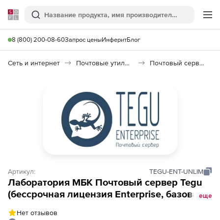
Softline
Поиск
Ме
8 (800) 200-08-60
Запрос цены
Инферит
Блог
Сеть и интернет
Почтовые утилиты
Почтовый сервер Tegu
Артикул:
TEGU-ENT-UNLIM
Лаборатория МБК Почтовый сервер Tegu
(бессрочная лицензия Enterprise, базовая
еще
поддержка 1 год, обновления 1 год), 800
Нет отзывов
пользователей