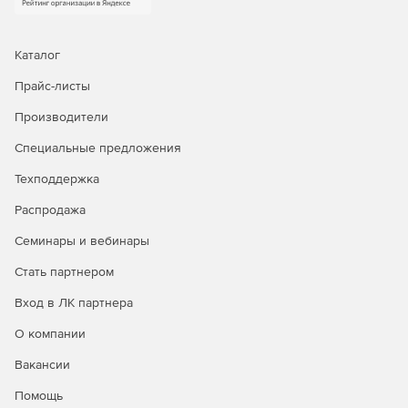
этому нам удалось снизить издержки на техническую
поддержку и разработку. Вот почему TEGU поставляется
по разумным ценам.
Каталог
Прайс-листы
Производители
Специальные предложения
Техподдержка
Распродажа
Семинары и вебинары
Стать партнером
Вход в ЛК партнера
О компании
Вакансии
Помощь