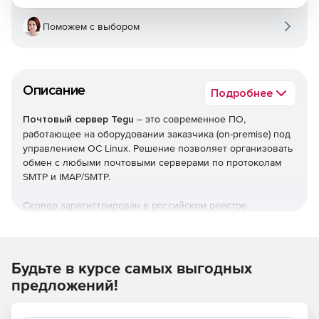
Поможем с выбором
Описание
Подробнее
Почтовый сервер Tegu
– это современное ПО,
работающее на оборудовании заказчика (on-premise) под
управлением ОС Linux. Решение позволяет организовать
обмен с любыми почтовыми серверами по протоколам
SMTP и IMAP/SMTP.
Сервер зарегистрирован в российском реестре
программного обеспечения, поддерживает всю линейку
отечественных операционных систем и аппаратных
архитектур, способен интегрироваться с большим
количеством смежных систем.
Будьте в курсе самых выгодных
предложений!
Основные особенности TEGU: