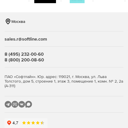
скомпрометировать пользовательские учетные
данные.
TEGU обладает встроенной уникальной системой
Москва
миграции почты с других серверов.
TEGU использует только единственную системную
sales.r@softline.com
библиотеку GLIBC требование к версии которой
специально снижена до 2.28 для обеспечения
8 (495) 232-00-60
совместимости даже со старыми версиями Linux.
8 (800) 200-08-60
TEGU никогда не отправляет данные, статистику,
сведения о лицензировании, не выполняет
ПАО «Софтлайн». Юр. адрес: 119021, г. Москва, ул. Льва
автоматических обновлений, не проверяет
Толстого, дом 5, строение 1, этаж 3, помещение 1, комн. № 2, 2а
доступность новых версий и не устанавливает
(А-311)
удаленных плагинов. Он только отправляет почту
пользователей.
Описанные свойства делают TEGU уникальным в линейке
почтовых серверов. Независимость кода в комбинации с
грамотной архитектурой делает приложение полностью
предсказуемым и надежным в эксплуатации. Благодаря