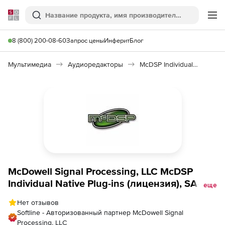
Softline
Поиск
Ме
8 (800) 200-08-60
Запрос цены
Инферит
Блог
Мультимедиа
Аудиоредакторы
McDSP Individual Native Plug-ins
McDowell Signal Processing, LLC McDSP
Individual Native Plug-ins (лицензия), SA-2
еще
Dialog Processor Native v6
Нет отзывов
Softline - Авторизованный партнер McDowell Signal
Processing, LLC