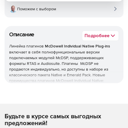
Поможем с выбором
Описание
Подробнее
Линейка плагинов
McDowell Individual Native Plug-ins
включает в себя полнофункциональные версии
подключаемых модулей McDSP, поддерживающих
форматы RTAS и Audiosuite. Плагины McDSP не
продаются индивидуально, но доступны в наборе из
классического пакета Native и Emerald Pack. Новые
преимущества плагинов McDowell Individual Native:
поддержка Mac на базе Intel, улучшенная эффективность
подключаемого модуля RTAS, более быстрое обновление
пользовательского интерфейса и время загрузки,
оптимизация карт HD Accel.
Будьте в курсе самых выгодных
предложений!