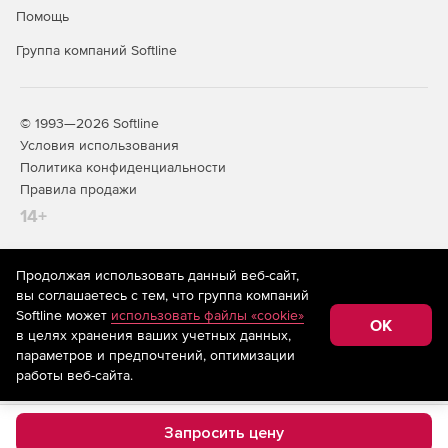
Помощь
Группа компаний Softline
© 1993—2026 Softline
Условия использования
Политика конфиденциальности
Правила продажи
14+
Продолжая использовать данный веб-сайт,
На информационном ресурсе store.softline.ru применяются
вы соглашаетесь с тем, что группа компаний
рекомендательные технологии
(информационные технологии
Softline может
использовать файлы «cookie»
предоставления информации на основе сбора,
OK
в целях хранения ваших учетных данных,
систематизации и анализа сведений, относящихся к
предпочтениям пользователей сети «Интернет»,
параметров и предпочтений, оптимизации
находящихся на территории Российской Федерации)
работы веб-сайта.
Запросить цену