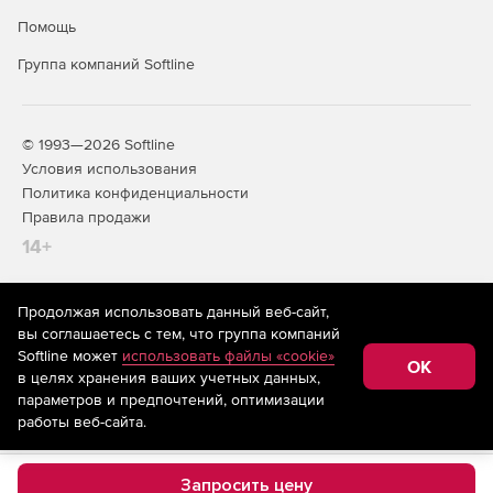
Помощь
Группа компаний Softline
© 1993—2026 Softline
Условия использования
Политика конфиденциальности
Правила продажи
14+
Продолжая использовать данный веб-сайт,
На информационном ресурсе store.softline.ru применяются
вы соглашаетесь с тем, что группа компаний
рекомендательные технологии
(информационные технологии
Softline может
использовать файлы «cookie»
предоставления информации на основе сбора,
OK
в целях хранения ваших учетных данных,
систематизации и анализа сведений, относящихся к
предпочтениям пользователей сети «Интернет»,
параметров и предпочтений, оптимизации
находящихся на территории Российской Федерации)
работы веб-сайта.
Запросить цену