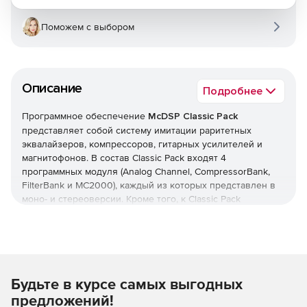
Поможем с выбором
Описание
Подробнее
Программное обеспечение
McDSP Classic Pack
представляет собой систему имитации раритетных
эквалайзеров, компрессоров, гитарных усилителей и
магнитофонов. В состав Classic Pack входят 4
программных модуля (Analog Channel, CompressorBank,
FilterBank и MC2000), каждый из которых представлен в
моно- и стереоверсии. Кроме того, к Classic Pack
прилагается ключ защиты iLok.
Компоненты Classic Pack:
Analog Channel
подражает звукам аналогового
магнитофона, записи на пленку и канальных
усилителей. Модуль AC1 работает как цифровой
Будьте в курсе самых выгодных
предварительный усилитель, позволяющий
многократно усиливать звук без его цифрового
предложений!