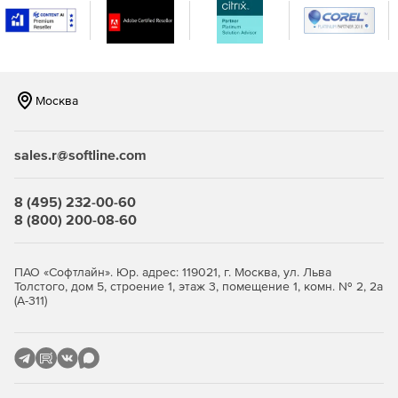
«полка»).
MC2000
имитирует звуки современных и раритетных
двух-, трех- и четырехполосных компрессоров.
Предусмотрены регуляторы выходного и порогового
Москва
уровня, компрессии, атаки и восстановления.
Нестандартные регуляторы Knee и BITE позволяют
объединять различные характеристики компрессии.
sales.r@softline.com
8 (495) 232-00-60
Версии Classic Pack:
8 (800) 200-08-60
Classic Pack HD – поддерживает форматы TDM, RTAS и
AudioSuite, совместима с операционными системами
ПАО «Софтлайн». Юр. адрес: 119021, г. Москва, ул. Льва
Толстого, дом 5, строение 1, этаж 3, помещение 1, комн. № 2, 2а
Mac OS X и Windows.
(А-311)
Classic Pack Native – поддерживает форматы RTAS и
AudioSuite, совместима с операционными системами
Mac OS X и Windows.