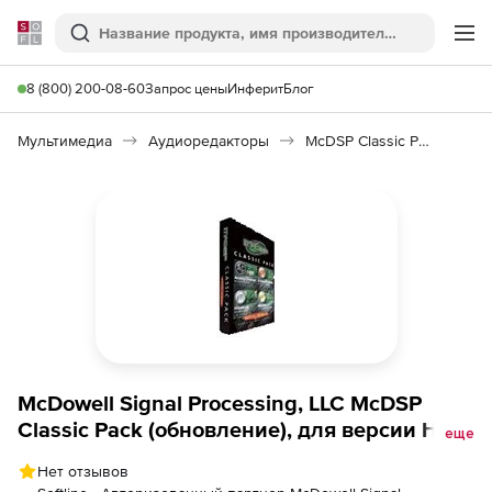
Softline
Поиск
Ме
8 (800) 200-08-60
Запрос цены
Инферит
Блог
Мультимедиа
Аудиоредакторы
McDSP Classic Pack
McDowell Signal Processing, LLC McDSP
Classic Pack (обновление), для версии HD
еще
v4
Нет отзывов