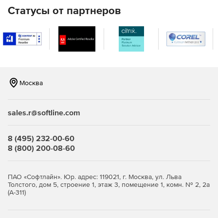
Многоканальность номера значительно увеличивает
Статусы от партнеров
вероятность дозвона до вызываемого абонента,
позволяя более эффективно управлять корпоративными
коммуникациями.
Автозамена номера по географии
Автоподбор номеров для исходящих звонков из пула
Москва
имеющихся номеров по принципу наиболее близкого
нахождения к вызываемому абоненту.
sales.r@softline.com
Управление исходящими звонками
Включает возможность установить запрет на исходящие
8 (495) 232-00-60
вызовы по конкретным направлениям.
8 (800) 200-08-60
ПАО «Софтлайн». Юр. адрес: 119021, г. Москва, ул. Льва
Толстого, дом 5, строение 1, этаж 3, помещение 1, комн. № 2, 2а
(А-311)