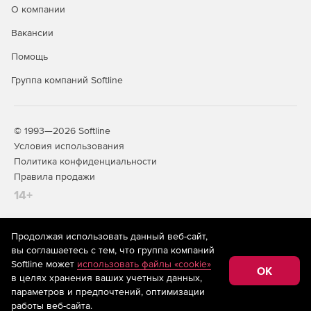
О компании
Вакансии
Помощь
Группа компаний Softline
© 1993—2026 Softline
Условия использования
Политика конфиденциальности
Правила продажи
14+
Продолжая использовать данный веб-сайт,
На информационном ресурсе store.softline.ru применяются
вы соглашаетесь с тем, что группа компаний
рекомендательные технологии
(информационные технологии
Softline может
использовать файлы «cookie»
предоставления информации на основе сбора,
OK
в целях хранения ваших учетных данных,
систематизации и анализа сведений, относящихся к
предпочтениям пользователей сети «Интернет»,
параметров и предпочтений, оптимизации
находящихся на территории Российской Федерации)
работы веб-сайта.