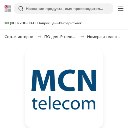
Softline
Поиск
Ме
8 (800) 200-08-60
Запрос цены
Инферит
Блог
Сеть и интернет
ПО для IP-телефонии
Номера и телефония