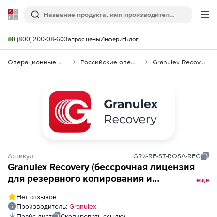
Softline
Поиск
Ме
8 (800) 200-08-60
Запрос цены
Инферит
Блог
Операционные системы
Российские операционные системы (Импортозамещение)
Granulex Recovery
Артикул:
GRX-RE-ST-ROSA-REG
Granulex Recovery (бессрочная лицензия
для резервного копирования и
еще
гранулярного восстановления объектов
Нет отзывов
каталога безопасности на платформе
Производитель:
Granulex
РОСА с включенной стандартной
Прайс-лист
Скопировать ссылку