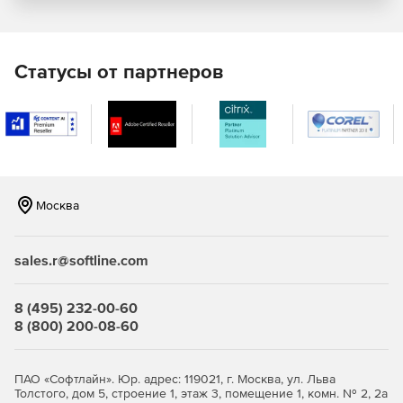
Granulex Recovery выполняет восстановление данных
каталога в режиме реального времени, без остановки
сервиса. Пользователи продолжают работать, бизнес-
процессы не прерываются, а компания избегает
Статусы от партнеров
финансовых потерь
Гибко и оптимально
Решение позволяет оперативно определить, связана ли
проблема с каталогом. Если проблема действительно в
каталоге, оно позволяет выборочно восстановить только
Москва
повреждённые или неправильно изменённые объекты и
атрибуты. Остальные данные остаются неизменёнными
sales.r@softline.com
Безопасно и удобно
Поскольку нет необходимости в полной принудительной
8 (495) 232-00-60
репликации всего восстановленного каталога, а
8 (800) 200-08-60
реплицируются только точечные изменения в процессе
гранулярного восстановления данных, это позволяет
минимизировать риск конфликтов и ошибок
ПАО «Софтлайн». Юр. адрес: 119021, г. Москва, ул. Льва
Толстого, дом 5, строение 1, этаж 3, помещение 1, комн. № 2, 2а