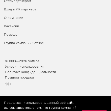
Стать партнером
Вход в ЛК партнера
О компании
Вакансии
Помощь
Группа компаний Softline
© 1993—2026 Softline
Условия использования
Политика конфиденциальности
Правила продажи
14+
На информационном ресурсе store.softline.ru применяются
Продолжая использовать данный веб-сайт,
рекомендательные технологии
(информационные технологии
вы соглашаетесь с тем, что группа компаний
предоставления информации на основе сбора,