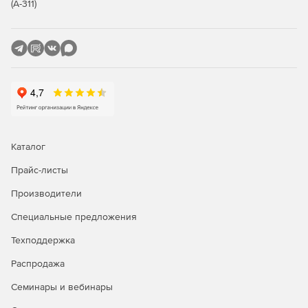
Granulex Recovery: универсальное
(А-311)
решение для всех этапов перехода
на Linux
Granulex Recovery – это не просто инструмент для
резервного копирования и восстановления данных
каталога. Это универсальное решение, которое актуально
для компаний на любом этапе перехода на Linux:
Уже перешедших на Linux: станет надёжным щитом
Каталог
для защиты данных и минимизации рисков
Прайс-листы
Частично перешедших на Linux: обеспечит спокойную
стабильную работу в гибридной среде
Производители
Специальные предложения
Только планирующих переход: даст дополнительную
уверенность и снизит риски при переходе на Linux
Техподдержка
Распродажа
Семинары и вебинары