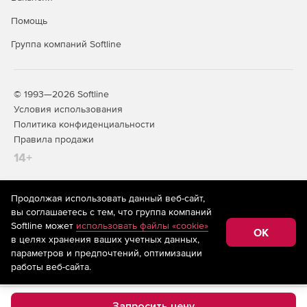
Помощь
Группа компаний Softline
© 1993—2026 Softline
Условия использования
Политика конфиденциальности
Правила продажи
14+
Продолжая использовать данный веб-сайт,
На информационном ресурсе store.softline.ru применяются
вы соглашаетесь с тем, что группа компаний
рекомендательные технологии
(информационные технологии
Softline может
использовать файлы «cookie»
предоставления информации на основе сбора,
OK
в целях хранения ваших учетных данных,
систематизации и анализа сведений, относящихся к
предпочтениям пользователей сети «Интернет»,
параметров и предпочтений, оптимизации
находящихся на территории Российской Федерации)
работы веб-сайта.
Запросить цену