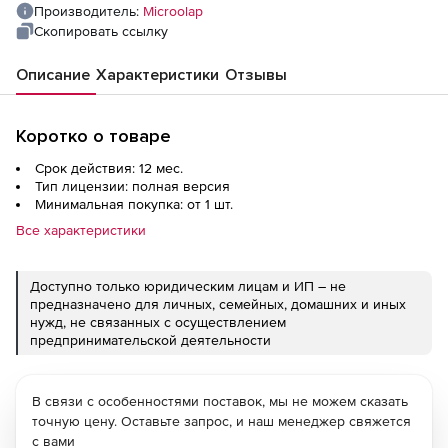
sessions (approx. 30 000 network users) and
Производитель:
Microolap
network traffic intensity up to 12 000 Mbps
Скопировать ссылку
Описание
Характеристики
Отзывы
Коротко о товаре
Срок действия: 12 мес.
Тип лицензии: полная версия
Минимальная покупка: от 1 шт.
Все характеристики
Доступно только юридическим лицам и ИП – не
предназначено для личных, семейных, домашних и иных
нужд, не связанных с осуществлением
предпринимательской деятельности
В связи с особенностями поставок, мы не можем сказать
точную цену. Оставьте запрос, и наш менеджер свяжется
с вами