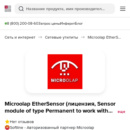
Softline
Поиск
Ме
8 (800) 200-08-60
Запрос цены
Инферит
Блог
Сеть и интернет
Сетевые утилиты
Microolap EtherSensor
Microolap EtherSensor (лицензия, Sensor
module of type Permanent to work with
еще
unlimited usage period, updates are available
Нет отзывов
на 1 год), up to 450 000 simultaneous
Softline - Авторизованный партнер Microolap