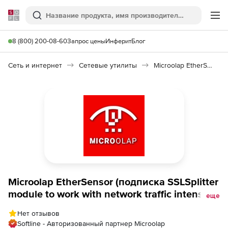
Softline
Поиск
Ме
8 (800) 200-08-60
Запрос цены
Инферит
Блог
Сеть и интернет
Сетевые утилиты
Microolap EtherSensor
Microolap EtherSensor (подписка SSLSplitter
module to work with network traffic intensity
еще
на 1 год), up to 500 Mbps and up to 18 750
Нет отзывов
simultaneous sessions (approx. 1 250
Softline - Авторизованный партнер Microolap