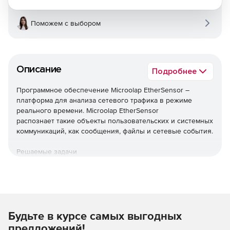
Поможем с выбором
Описание
Подробнее
Программное обеспечение Microolap EtherSensor –
платформа для анализа сетевого трафика в режиме
реального времени. Microolap EtherSensor
распознает такие объекты пользовательских и системных
коммуникаций, как сообщения, файлы и сетевые события.
Решаемые задачи
Извлечение из сетевого трафика в режиме реального
времени:
сообщений, отправляемых/получаемых с
использованием веб-почты, социальных сетей, и так
Будьте в курсе самых выгодных
далее с учетом возможностей функциональных
предложений!