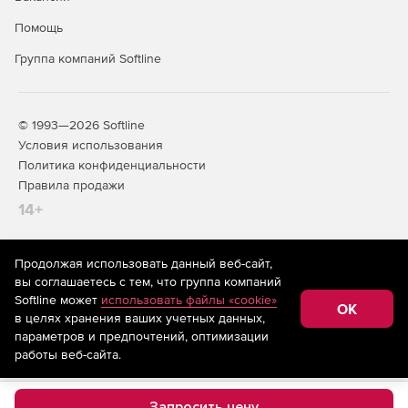
Помощь
Группа компаний Softline
© 1993—2026 Softline
Условия использования
Политика конфиденциальности
Правила продажи
14+
Продолжая использовать данный веб-сайт,
На информационном ресурсе store.softline.ru применяются
вы соглашаетесь с тем, что группа компаний
рекомендательные технологии
(информационные технологии
Softline может
использовать файлы «cookie»
предоставления информации на основе сбора,
OK
в целях хранения ваших учетных данных,
систематизации и анализа сведений, относящихся к
предпочтениям пользователей сети «Интернет»,
параметров и предпочтений, оптимизации
находящихся на территории Российской Федерации)
работы веб-сайта.
Запросить цену