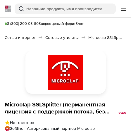
Softline
Поиск
Ме
8 (800) 200-08-60
Запрос цены
Инферит
Блог
Сеть и интернет
Сетевые утилиты
Microolap SSLSplitter
Microolap SSLSplitter (перманентная
лицензия с поддержкой потока, без
еще
ограничения допустимого срока
Нет отзывов
использования, срок предоставления
Softline - Авторизованный партнер Microolap