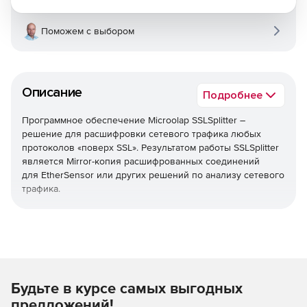
Поможем с выбором
Описание
Подробнее
Программное обеспечение Microolap SSLSplitter –
решение для расшифровки сетевого трафика любых
протоколов «поверх SSL». Результатом работы SSLSplitter
является Mirror-копия расшифрованных соединений
для EtherSensor или других решений по анализу сетевого
трафика.
Решаемые задачи
расшифровка данных, передаваемых по любым
протоколам с использованием SSL-шифрования;
веб-трафик (протокол HTTPS);
Будьте в курсе самых выгодных
предложений!