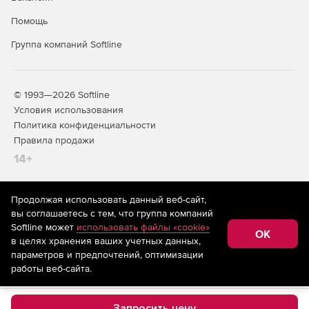
Помощь
Группа компаний Softline
© 1993—2026 Softline
Условия использования
Политика конфиденциальности
Правила продажи
14+
Продолжая использовать данный веб-сайт,
На информационном ресурсе store.softline.ru применяются
вы соглашаетесь с тем, что группа компаний
рекомендательные технологии
(информационные технологии
Softline может
использовать файлы «cookie»
предоставления информации на основе сбора,
OK
в целях хранения ваших учетных данных,
систематизации и анализа сведений, относящихся к
предпочтениям пользователей сети «Интернет»,
параметров и предпочтений, оптимизации
находящихся на территории Российской Федерации)
работы веб-сайта.
Запросить цену