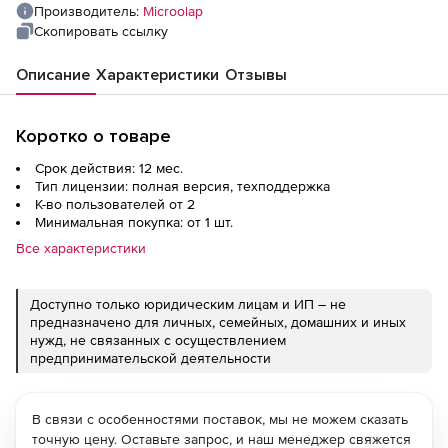
течение 1 года), 30 000 одновременных
Производитель:
Microolap
соединений (2 000 пользователей)
Скопировать ссылку
Описание
Характеристики
Отзывы
Коротко о товаре
Срок действия: 12 мес.
Тип лицензии: полная версия, техподдержка
К-во пользователей от 2
Минимальная покупка: от 1 шт.
Все характеристики
Доступно только юридическим лицам и ИП – не
предназначено для личных, семейных, домашних и иных
нужд, не связанных с осуществлением
предпринимательской деятельности
В связи с особенностями поставок, мы не можем сказать
точную цену. Оставьте запрос, и наш менеджер свяжется