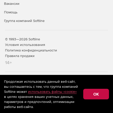
Вакансии
Помощь
Группа компаний Softline
© 1993—2026 Softline
Условия использования
Политика конфиденциальности
Правила продажи
14+
На информационном ресурсе store.softline.ru применяются
Продолжая использовать данный веб-сайт,
рекомендательные технологии
(информационные технологии
вы соглашаетесь с тем, что группа компаний
предоставления информации на основе сбора,
Softline может
использовать файлы «cookie»
систематизации и анализа сведений, относящихся к
OK
в целях хранения ваших учетных данных,
предпочтениям пользователей сети «Интернет»,
находящихся на территории Российской Федерации)
параметров и предпочтений, оптимизации
работы веб-сайта.