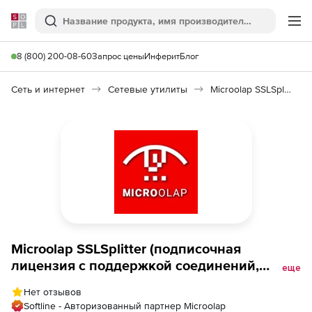
Softline
Поиск
Ме
8 (800) 200-08-60
Запрос цены
Инферит
Блог
Сеть и интернет
Сетевые утилиты
Microolap SSLSplitter
Microolap SSLSplitter (подписочная
лицензия с поддержкой соединений,
еще
обновления доступны в течение
Нет отзывов
допустимого срока использования: в
Softline - Авторизованный партнер Microolap