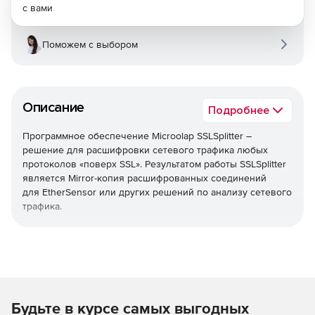
с вами
Поможем с выбором
Описание
Подробнее
Программное обеспечение Microolap SSLSplitter –
решение для расшифровки сетевого трафика любых
протоколов «поверх SSL». Результатом работы SSLSplitter
является Mirror-копия расшифрованных соединений
для EtherSensor или других решений по анализу сетевого
трафика.
Решаемые задачи
расшифровка данных, передаваемых по любым
протоколам с использованием SSL-шифрования;
веб-трафик (протокол HTTPS);
Будьте в курсе самых выгодных