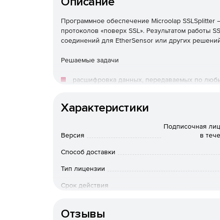
Описание
Программное обеспечение Microolap SSLSplitte
протоколов «поверх SSL». Результатом работы SS
соединений для EtherSensor или других решений
Решаемые задачи
расшифровка данных, передаваемых по любы
веб-трафик (протокол HTTPS);
Характеристики
корпоративная и внешняя электронная почта 
Подписочная лиц
Версия
в теч
мессенджеры (протоколы Skype, XMPP, OSCAR,
Способ доставки
передача файлов и облачные сервисы (Google
Тип лицензии
FTPS, WebDAV);
Срок действия
VPN-подключения, SIP, приложения для уда
Тип организации
Отзывы
отказоустойчивость, масштабирование, балан