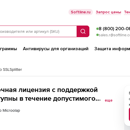
Softline.ru
Запрос цены
Те
8 (800) 200-0
Поиск
sales.r@softline.
ограммы
Антивирусы для организаций
Защита информ
p SSLSplitter
сочная лицензия с поддержкой
тупны в течение допустимого
еще
ние 1 года), 3 000 одновременных
р Microolap
ей)