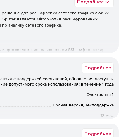
Подробнее
r – решение для расшифровки сетевого трафика любых
LSplitter является Mirror-копия расшифрованных
 по анализу сетевого трафика.
м протоколам с использованием SSL-шифрования;
Подробнее
(IMAP4S, SMTPS, POP3S, NRPC);
ензия с поддержкой соединений, обновления доступны
ение допустимого срока использования: в течение 1 года
 MRA, IRC);
Электронный
 Drive, Яндекс.Диск, iCloud, файлообменники, CRM,
Полная версия, Техподдержка
12 мес.
ленного управления компьютером;
Коммерческая
Подробнее
сировка нагрузки;