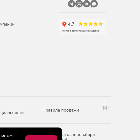
омпаний
14+
Правила продажи
циальности
редоставления информации на основе сбора,
e может
рритории Российской Федерации)