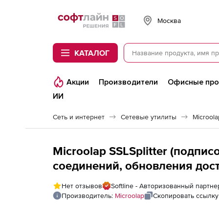
Softline
Москва
КАТАЛОГ
Акции
Производители
Офисные пр
ИИ
Сеть и интернет
Сетевые утилиты
Microola
Microolap SSLSplitter (подпи
соединений, обновления дос
срока использования: в тече
Нет отзывов
Softline - Авторизованный партне
соединений (200 пользовател
Производитель:
Microolap
Скопировать ссылку