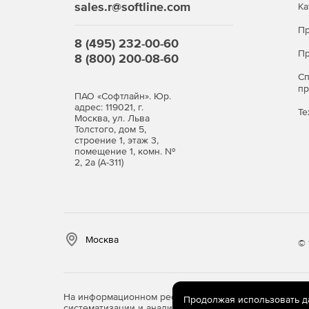
sales.r@softline.com
Ка
Пр
8 (495) 232-00-60
Пр
8 (800) 200-08-60
С
п
ПАО «Софтлайн». Юр.
адрес: 119021, г.
Те
Москва, ул. Льва
Толстого, дом 5,
строение 1, этаж 3,
помещение 1, комн. №
2, 2а (А-311)
Москва
© 
На информационном ресурсе store.softline.ru примен
Продолжая использовать дан
систематизации и анализа сведений, относящихся к 