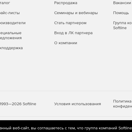
талог
Распродажа
Вакансии
айс-листы
Семинары и вебинары
Помощь
оизводители
Стать партнером
Группа к
Softline
пециальные
Вход в ЛК партнера
редложения
О компании
хподдержка
Политика
Условия использования
1993—2026 Softline
конфиден
яются
рекомендательные технологии
(информационные технологии п
ный веб-сайт, вы соглашаетесь с тем, что группа компаний Softlin
предпочтениям пользователей сети «Интернет», находящихся на те