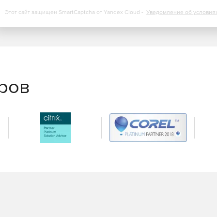
Этот сайт защищен SmartCaptcha от Yandex Cloud -
Уведомление об условия
еров