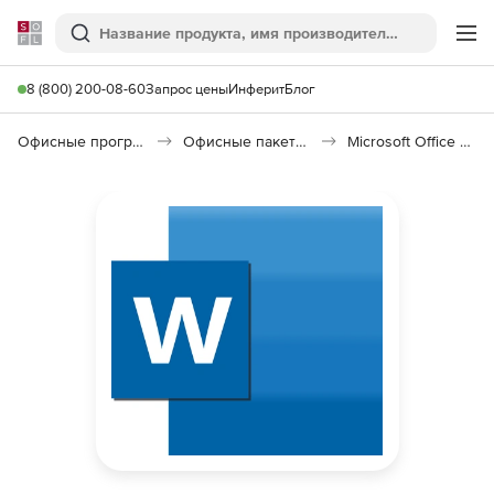
Softline
Поиск
Ме
8 (800) 200-08-60
Запрос цены
Инферит
Блог
Офисные программы
Офисные пакеты Microsoft Office
Microsoft Office Word 2021