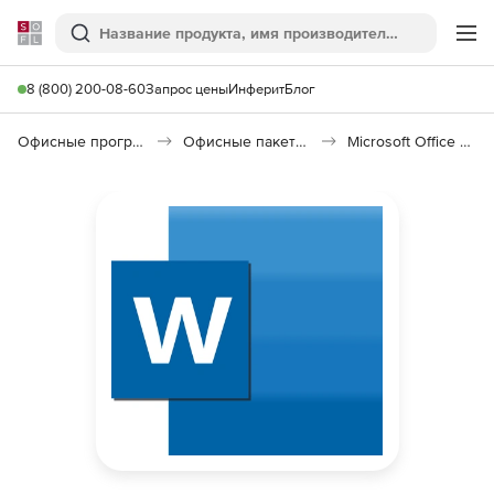
Softline
Поиск
Ме
8 (800) 200-08-60
Запрос цены
Инферит
Блог
Офисные программы
Офисные пакеты Microsoft Office
Microsoft Office Word 2021