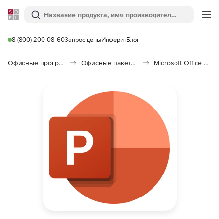
Softline
Поиск
Ме
8 (800) 200-08-60
Запрос цены
Инферит
Блог
Офисные программы
Офисные пакеты Microsoft Office
Microsoft Office PowerPoint 2021