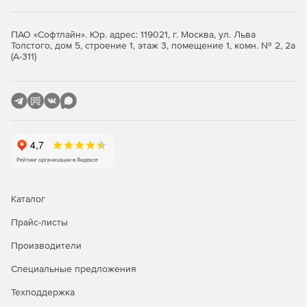
Настраиваемое переносное перо.
ПАО «Софтлайн». Юр. адрес: 119021, г. Москва, ул. Льва
Толстого, дом 5, строение 1, этаж 3, помещение 1, комн. № 2, 2а
Эффекты чернил (flair-металлические ручки и
(А-311)
эффекты чернил, такие как радуга, лава, океан,
золото, серебро и т. д.).
Сегментный ластик позволяет точно контролировать
движения, когда пользователь убирает чернильный
рисунок.
Возможность воспроизводить рисунки чернил на
слайде.
Каталог
Другие новые функции включают графики воронки и
карты 2D-карт. Также можно запустить слайд-шоу с
Прайс-листы
цифровой ручкой.
Производители
Специальные предложения
Техподдержка