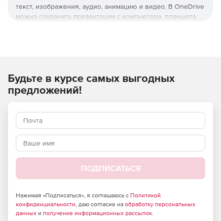
текст, изображения, аудио, анимацию и видео. В OneDrive
можно сохранить презентации с компьютера, планшета
или телефона. Microsoft Office PowerPoint позволяет
пользователям делиться и работать с другими через
подписку Office 365.
Новые возможности PowerPoint
Будьте в курсе самых выгодных
2021
предложений!
Визуальные эффекты
Переход Morph помогает делать плавные анимации на
слайдах.
Чтобы сделать презентацию более динамичной и
позволить настраивать навигацию внутри нее, можно
использовать Zoom for PowerPoint.
ПОДПИСАТЬСЯ
Текстовый маркер похож на аналогичный в Word.
Нажимая «Подписаться», я соглашаюсь с
Политикой
Можно выбрать различные цвета выделения, чтобы
конфиденциальности
, даю согласие на
обработку персональных
подчеркнуть некоторые части текста в презентациях.
данных
и
получение информационных рассылок
.