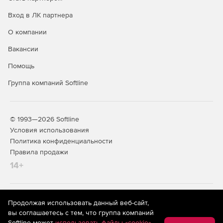
Вход в ЛК партнера
О компании
Вакансии
Помощь
Группа компаний Softline
© 1993—2026 Softline
Условия использования
Политика конфиденциальности
Правила продажи
14+
На информационном ресурсе store.softline.ru применяются
Продолжая использовать данный веб-сайт,
рекомендательные технологии
(информационные технологии
вы соглашаетесь с тем, что группа компаний
предоставления информации на основе сбора,
Softline может
использовать файлы «cookie»