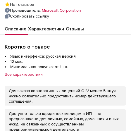
Open Value - level C - additional product, 1
Нет отзывов
Year Acquired Year 1, Microsoft Partner
Производитель:
Microsoft Corporation
Network Competency required - Win - Single
Скопировать ссылку
Language
Описание
Характеристики
Отзывы
Коротко о товаре
Язык интерфейса: русская версия
12 мес.
Минимальная покупка: от 1 шт.
Все характеристики
Для заказа корпоративных лицензий OLV менее 5 штук
нужно обязательно предоставить номер действующего
соглашения.
Доступно только юридическим лицам и ИП – не
предназначено для личных, семейных, домашних и иных
нужд, не связанных с осуществлением
предпринимательской деятельности