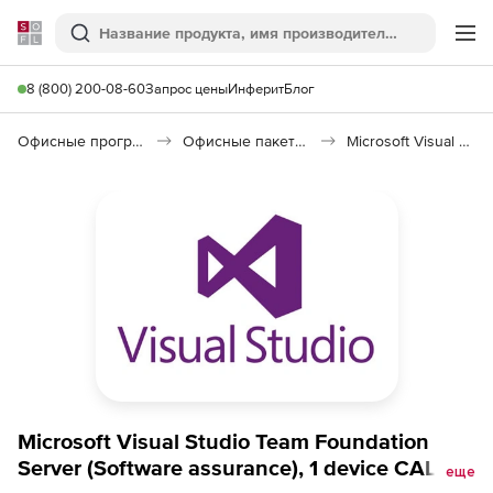
Softline
Поиск
Ме
8 (800) 200-08-60
Запрос цены
Инферит
Блог
Офисные программы
Офисные пакеты Microsoft Office
Microsoft Visual Studio
Microsoft Visual Studio Team Foundation
Server (Software assurance), 1 device CAL -
еще