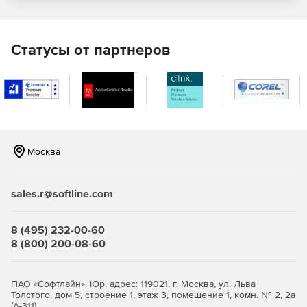
Microsoft Visual Studio Professional:
Статусы от партнеров
Профессиональные инструменты и службы для
разработки, предназначенные для индивидуальных
разработчиков или небольших групп.
Microsoft Visual Studio Enterprise:
Интегрированное комплексное решение для групп
любого размера с высокими требованиями к качеству
Москва
и масштабу.
Полный набор инструментов и служб для
sales.r@softline.com
проектирования, создания и развертывания сложных
корпоративных приложений.
8 (495) 232-00-60
8 (800) 200-08-60
ПАО «Софтлайн». Юр. адрес: 119021, г. Москва, ул. Льва
Толстого, дом 5, строение 1, этаж 3, помещение 1, комн. № 2, 2а
(А-311)