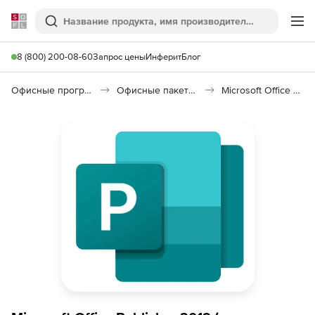
Softline
Поиск
Ме
8 (800) 200-08-60
Запрос цены
Инферит
Блог
Офисные программы
Офисные пакеты Microsoft Office
Microsoft Office Publisher 2021