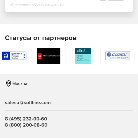
поздравительные открытки и этикетки, так и более
об условиях обработки данных
сложные, например, ежегодники, каталоги и
профессиональные электронные бюллетени.
Статусы от партнеров
Москва
sales.r@softline.com
8 (495) 232-00-60
8 (800) 200-08-60