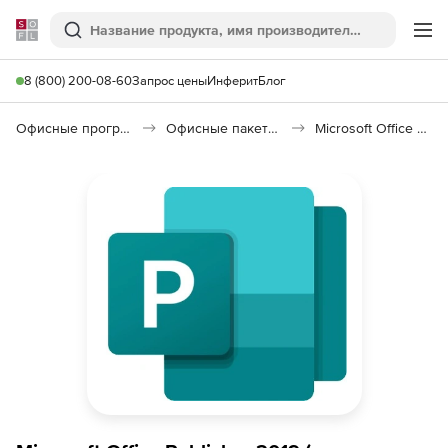
Softline
Поиск
Ме
8 (800) 200-08-60
Запрос цены
Инферит
Блог
Офисные программы
Офисные пакеты Microsoft Office
Microsoft Office Publisher 2021