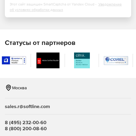
Можно создавать как простые публикации, например,
Этот сайт защищен SmartCaptcha от Yandex Cloud -
Уведомление
поздравительные открытки и этикетки, так и более
об условиях обработки данных
сложные, например, ежегодники, каталоги и
профессиональные электронные бюллетени.
Статусы от партнеров
Москва
sales.r@softline.com
8 (495) 232-00-60
8 (800) 200-08-60