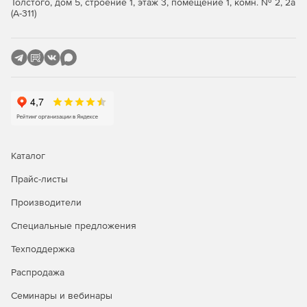
Толстого, дом 5, строение 1, этаж 3, помещение 1, комн. № 2, 2а
APPLY для модулей, скомпилированных в
(А-311)
собственном коде.
Службы SQL Server Integration Services (SSIS)
SQL Server Integration Services (SSIS) теперь
поддерживает SQL Server на Linux, и новый пакет
позволяет апускать пакеты SSIS в Linux из командной
строки.
Новый компонент Scale Out для SSIS значительно
Каталог
упрощает запуск SSIS на множестве компьютеров.
Прайс-листы
Источник OData и диспетчер подключений OData
Производители
теперь поддерживают подключение к веб-каналам
OData в Microsoft Dynamics AX Online и Microsoft
Специальные предложения
Dynamics CRM Online.
Техподдержка
Службы SQL Server Master Data Services (MDS)
Распродажа
Обновление с SQL Server 2012, SQL Server 2014 или
Семинары и вебинары
SQL Server 2016 до SQL Server Master Data Services