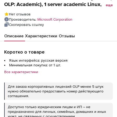
OLP: Academic), 1 server academic Linux, Win
еще
Single Language
Нет отзывов
Производитель:
Microsoft Corporation
Скопировать ссылку
Описание
Характеристики
Отзывы
Коротко о товаре
Язык интерфейса: русская версия
Минимальная покупка: от 1 шт.
Все характеристики
Для заказа корпоративных лицензий OLP менее 5 штук
нужно обязательно предоставить номер действующего
соглашения.
Доступно только юридическим лицам и ИП – не
предназначено для личных, семейных, домашних и иных
нужд, не связанных с осуществлением