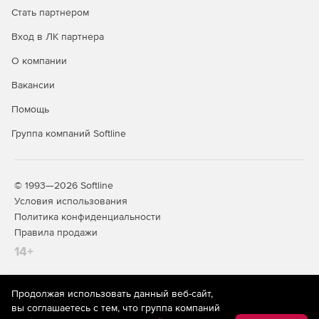
обеспечит улучшенную производительность и
Стать партнером
усовершенствованный интерфейс.
Вход в ЛК партнера
Использование хранимой процедуры позволило
О компании
значительно ускорить промежуточную обработку
миллионов записей.
Вакансии
Службы SQL Server Analysis Services (SSAS)
Помощь
Группа компаний Softline
SQL Server Analysis Services включает множество
улучшений для табличных моделей. К ним относятся
следующие объекты.
© 1993—2026 Softline
Табличный режим стал параметром установки по
Условия использования
умолчанию для Analysis Services.
Политика конфиденциальности
Правила продажи
Безопасность на уровне объектов для защиты
метаданных табличных моделей.
14+
Возможность легко создавать связи на основе полей
дат.
Продолжая использовать данный веб-сайт,
На информационном ресурсе store.softline.ru применяются
вы соглашаетесь с тем, что группа компаний
рекомендательные технологии
(информационные технологии