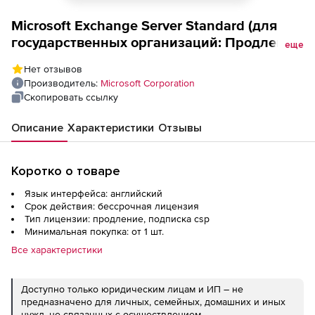
Microsoft Exchange Server Standard (для
государственных организаций: Продление
еще
Software Assurance), English Level B
Нет отзывов
Производитель:
Microsoft Corporation
Скопировать ссылку
Описание
Характеристики
Отзывы
Коротко о товаре
Язык интерфейса: английский
Срок действия: бессрочная лицензия
Тип лицензии: продление, подписка csp
Минимальная покупка: от 1 шт.
Все характеристики
Доступно только юридическим лицам и ИП – не
предназначено для личных, семейных, домашних и иных
нужд, не связанных с осуществлением