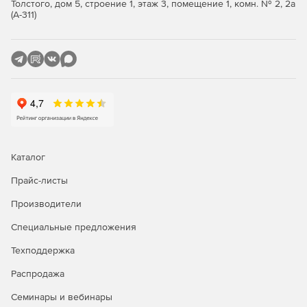
Толстого, дом 5, строение 1, этаж 3, помещение 1, комн. № 2, 2а
(А-311)
Безопасность
Exchange Server 2019 – самая надежная версия этого
семейства продуктов, сразу готовая к работе и
защищающая ваши данные с помощью новейших средств
шифрования и алгоритмов хеширования.
Упрощенное администрирование
С Exchange Server 2019 решение основных
Каталог
административных вопросов, например управление
календарями и распределение задач, становится еще
Прайс-листы
проще.
Производители
Удаленная работа
Специальные предложения
Outlook Mobile – самое надежное средств доступа к
Техподдержка
Exchange Online с мобильного устройства, отвечающее
всем нормативным требованиям.
Распродажа
Семинары и вебинары