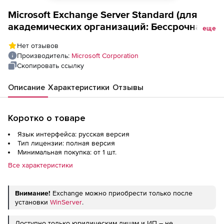
Microsoft Exchange Server Standard (для
академических организаций: Бессрочная
еще
лицензия + Software Assurance, LicSAPk),
Нет отзывов
Russian OLV NL 3Y AqY1 Additional Product
Производитель:
Microsoft Corporation
Скопировать ссылку
Описание
Характеристики
Отзывы
Коротко о товаре
Язык интерфейса: русская версия
Тип лицензии: полная версия
Минимальная покупка: от 1 шт.
Все характеристики
Внимание!
Exchange можно приобрести только после
установки
WinServer
.
Доступно только юридическим лицам и ИП – не