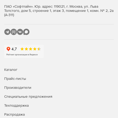
Outlook Mobile – самое надежное средств доступа к
ПАО «Софтлайн». Юр. адрес: 119021, г. Москва, ул. Льва
Exchange Online с мобильного устройства, отвечающее
Толстого, дом 5, строение 1, этаж 3, помещение 1, комн. № 2, 2а
всем нормативным требованиям.
(А-311)
Новое в версии Exchange Server 2019:
Защита на первом плане
Exchange 2019 работает на базе Windows Server 2019 Core
и является самой надежной и защищенной платформой
для инфраструктуры обмена сообщениями.
Повышенная производительность
Каталог
Exchange Server 2019 использует доступные
Прайс-листы
процессорные ядра, память и хранилище эффективнее,
чем когда-либо, а также интеллектуально управляет
Производители
внутренними ресурсами системы, помогая конечным
Специальные предложения
пользователям работать еще продуктивнее.
Техподдержка
Безопасность
Распродажа