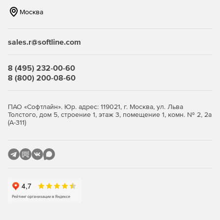
Analysis Services позволяют создавать комплексные
Москва
корпоративные аналитические решения,
обеспечивающие высокую производительность
обработки в памяти, встроенной в табличную модель.
sales.r@softline.com
Продвинутая аналитика в базе данных. Построение
интеллектуальных приложений с помощью сервисов
8 (495) 232-00-60
машинного обучения SQL Server.
8 (800) 200-08-60
Новое в версии Microsoft SQL Server 2019:
ПАО «Софтлайн». Юр. адрес: 119021, г. Москва, ул. Льва
Возможность анализировать каждый тип данных.
Толстого, дом 5, строение 1, этаж 3, помещение 1, комн. № 2, 2а
(А-311)
Запросив реляционные, нереляционные,
структурированные и неструктурированные данные,
пользователь получает информацию из всех данных и
получает полную картину бизнеса со встроенным
Apache Spark.
Такие функции, как интеллектуальная обработка
запросов и поддержка устройств постоянной памяти,
позволяют SQL Server улучшать производительность
и масштабируемость всех рабочих нагрузок базы