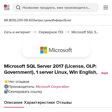
Softline
Поиск
Ме
8 (800) 200-08-60
Запрос цены
Инферит
Блог
Сеть и интернет
Серверное ПО
Microsoft SQL Server
Microsoft SQL Server 2017 (License, OLP:
Government), 1 server Linux, Win English,
еще
Japanese
Нет отзывов
Производитель:
Microsoft Corporation
Скопировать ссылку
Описание
Характеристики
Отзывы