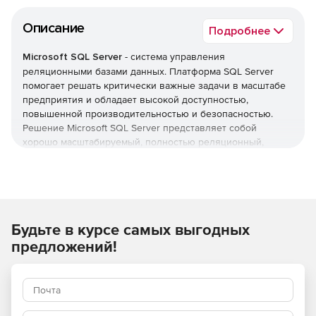
Описание
Подробнее
Microsoft SQL Server
- система управления
реляционными базами данных. Платформа SQL Server
помогает решать критически важные задачи в масштабе
предприятия и обладает высокой доступностью,
повышенной производительностью и безопасностью.
Решение Microsoft SQL Server представляет собой
хорошо масштабируемый, полностью реляционный,
быстродействующий сервер, способный обрабатывать
большие объемы данных для клиент-серверных
приложений.
Microsoft SQL Server
позволяет использовать гибридные
Будьте в курсе самых выгодных
облачные решения и пользоваться преимуществами
облачных вычислений. Расширенные функции
предложений!
безопасности, в сочетании со встроенными, удобными
для использования инструментами и управляемым
доступом к данным, позволяют организации выполнить
требования строгих политик соответствия нормам.