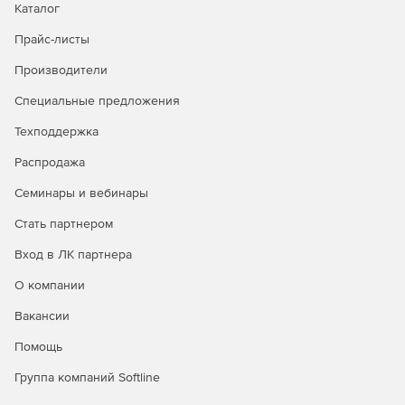
данных без внесения изменений в приложение или
Каталог
структуру.
Прайс-листы
Выбор платформы и языка. гибкость в использовании
Производители
языка и платформы на выбор с поддержкой
открытого исходного кода. Возможный запуск SQL
Специальные предложения
Server в контейнерах Linux с поддержкой Kubernetes
или в Windows.
Техподдержка
Распродажа
Преимуществами масштабируемости и
производительности повышают стабильность и время
Семинары и вебинары
отклика базы данных без внесения изменений в
приложение. Высокая доступность для критически
Стать партнером
важных приложений и хранилищ данных.
Вход в ЛК партнера
Кластеры больших данных. Они предоставляют
О компании
ключевые элементы – распределенную файловую
систему Hadoop (HDFS), Apache Spark и инструменты
Вакансии
аналитики, глубоко интегрированные с SQL Server и
Помощь
полностью поддерживаемые Microsoft.
Группа компаний Softline
Простое развертывание базы данных с
использованием контейнеров Linux в кластере