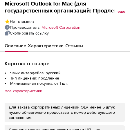
Microsoft Outlook for Mac (для
государственных организаций: Продление
еще
Software Assurance), Russian Level C
Нет отзывов
Производитель:
Microsoft Corporation
Скопировать ссылку
Описание
Характеристики
Отзывы
Коротко о товаре
Язык интерфейса: русский
Тип лицензии: продление
Минимальная покупка: от 1 шт.
Все характеристики
Для заказа корпоративных лицензий OLV менее 5 штук
нужно обязательно предоставить номер действующего
соглашения.
Доступно только юридическим лицам и ИП – не