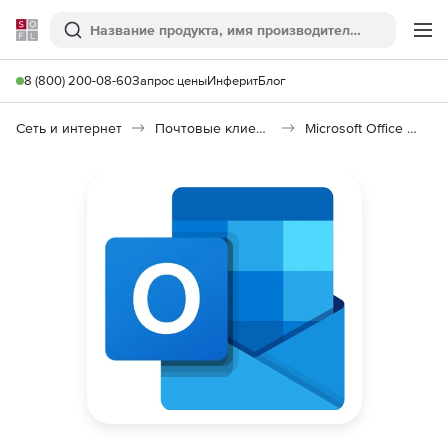
Softline
Поиск
Ме
8 (800) 200-08-60
Запрос цены
Инферит
Блог
Сеть и интернет
Почтовые клиенты
Microsoft Office Outlook for Mac 2021