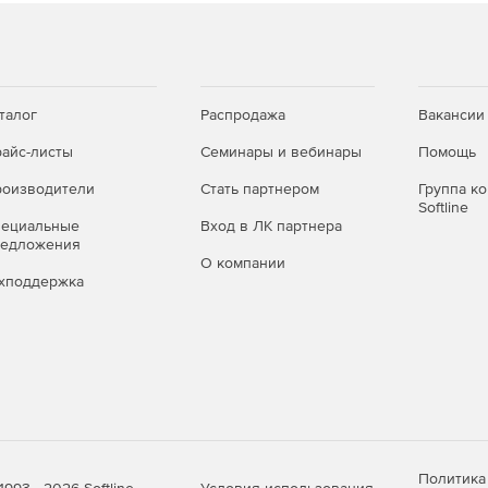
средств шифрования и алгоритмов хеширования.
ие
нистративных вопросов, например управление
талог
Распродажа
Вакансии
я еще проще.
айс-листы
Семинары и вебинары
Помощь
оизводители
Стать партнером
Группа к
Softline
а к Exchange Online с мобильного устройства,
пециальные
Вход в ЛК партнера
редложения
О компании
хподдержка
Политика
Условия использования