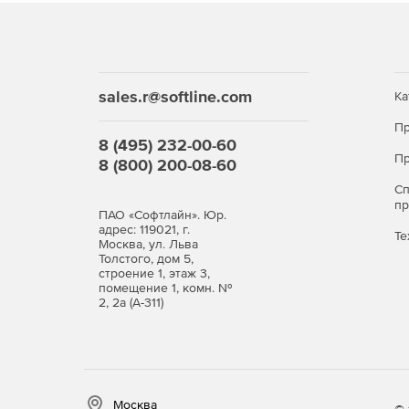
защищающая ваши данные с помощью новейших 
Упрощенное администрирован
С Exchange Server 2019 решение основных адми
sales.r@softline.com
Ка
календарями и распределение задач, становитс
Пр
Удаленная работа
8 (495) 232-00-60
Пр
8 (800) 200-08-60
Outlook Mobile – самое надежное средств доступ
С
отвечающее всем нормативным требованиям.
п
ПАО «Софтлайн». Юр.
адрес: 119021, г.
Те
Москва, ул. Льва
Толстого, дом 5,
строение 1, этаж 3,
помещение 1, комн. №
2, 2а (А-311)
Москва