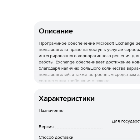
Описание
Программное обеспечение Microsoft Exchange Se
пользователю право на доступ к услугам сервера
интегрированного корпоративного решения для
работы. Exchange обеспечивает достижение нов
благодаря наличию большого количества вариа
пользователей, а также встроенным средствам 
соответствия требованиям закона.
Пользовательские лицензии CAL
Характеристики
Приобретать пользовательские лицензии CAL и
Назначение
доступ к корпоративной сети с нескольких разны
устройств они будут осуществлять доступ. CAL т
Для государс
больше устройств, чем пользователей.
Версия
Лицензии CAL «на устройство»
Способ доставки