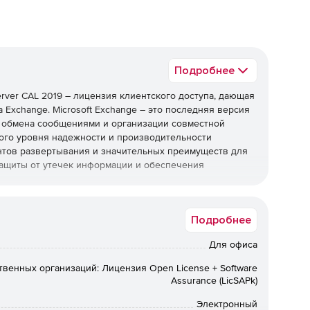
Подробнее
rver CAL 2019 – лицензия клиентского доступа, дающая
 Exchange. Microsoft Exchange – это последняя версия
 обмена сообщениями и организации совместной
ого уровня надежности и производительности
нтов развертывания и значительных преимуществ для
защиты от утечек информации и обеспечения
Подробнее
меет смысл, если сотрудникам компании необходим
Для офиса
х устройств или если неизвестно, с каких именно
акже выгодны в тех случаях, когда в организации
твенных организаций: Лицензия Open License + Software
Assurance (LicSAPk)
Электронный