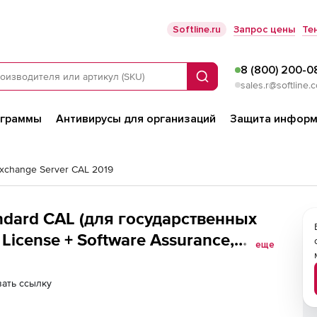
Softline.ru
Запрос цены
Те
8 (800) 200-0
Поиск
sales.r@softline.
ограммы
Антивирусы для организаций
Защита информ
Exchange Server CAL 2019
andard CAL (для государственных
icense + Software Assurance,
еще
ce
ать ссылку