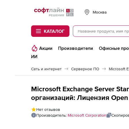
Softline
Москва
КАТАЛОГ
Акции
Производители
Офисные пр
ИИ
Сеть и интернет
Серверное ПО
Microsoft 
Microsoft Exchange Server St
организаций: Лицензия Open L
LicSAPk), Russian Level B Devi
Нет отзывов
Производитель:
Microsoft Corporation
Скопиров