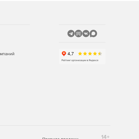
омпаний
14+
Правила продажи