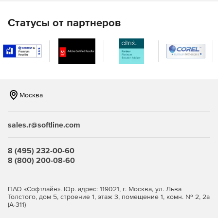
Безопасность как ключевой элемент
Статусы от партнеров
Exchange 2019 работает на базе Windows Server 2019 Core
и является самой надежной и защищенной платформой
для инфраструктуры обмена сообщениями.
Повышенная производительность
Москва
Exchange Server 2019 использует доступные
процессорные ядра, память и хранилище эффективнее,
чем когда-либо, а также интеллектуально управляет
sales.r@softline.com
внутренними ресурсами системы, помогая конечным
пользователям работать еще продуктивнее.
8 (495) 232-00-60
Безопасность
8 (800) 200-08-60
Exchange Server 2019 — самая надежная версия этого
семейства продуктов, сразу готовая к работе и
ПАО «Софтлайн». Юр. адрес: 119021, г. Москва, ул. Льва
защищающая ваши данные с помощью новейших средств
Толстого, дом 5, строение 1, этаж 3, помещение 1, комн. № 2, 2а
(А-311)
кодирования и алгоритмов хэширования.