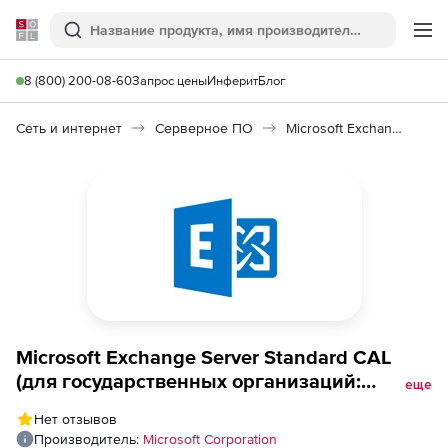
Softline
Поиск
Ме
8 (800) 200-08-60
Запрос цены
Инферит
Блог
Сеть и интернет
Серверное ПО
Microsoft Exchange Server CAL 2019
Microsoft Exchange Server Standard CAL
(для государственных организаций:
еще
Лицензия Open License ), English OLP C
Нет отзывов
Device
Производитель:
Microsoft Corporation