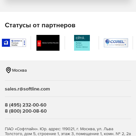
сотрудников могут использовать одно устройство,
например при работе в несколько смен.
Безопасность как ключевой элемент
Статусы от партнеров
Exchange 2019 работает на базе Windows Server 2019 Core
и является самой надежной и защищенной платформой
для инфраструктуры обмена сообщениями.
Повышенная производительность
Москва
Exchange Server 2019 использует доступные
процессорные ядра, память и хранилище эффективнее,
чем когда-либо, а также интеллектуально управляет
sales.r@softline.com
внутренними ресурсами системы, помогая конечным
пользователям работать еще продуктивнее.
8 (495) 232-00-60
Безопасность
8 (800) 200-08-60
Exchange Server 2019 — самая надежная версия этого
семейства продуктов, сразу готовая к работе и
ПАО «Софтлайн». Юр. адрес: 119021, г. Москва, ул. Льва
защищающая ваши данные с помощью новейших средств
Толстого, дом 5, строение 1, этаж 3, помещение 1, комн. № 2, 2а