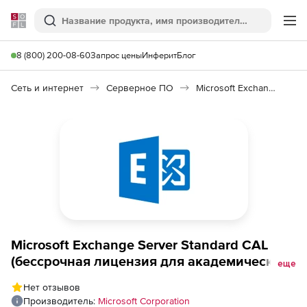
Softline
Поиск
Ме
8 (800) 200-08-60
Запрос цены
Инферит
Блог
Сеть и интернет
Серверное ПО
Microsoft Exchange Server CAL 2019
Microsoft Exchange Server Standard CAL
(бессрочная лицензия для академических
еще
организаций), Single NL Each
Нет отзывов
AcademicEdition Additional Product User
Производитель:
Microsoft Corporation