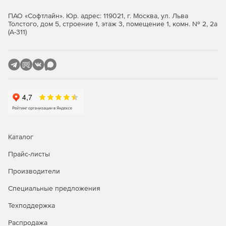
Outlook Mobile – самое надежное средств доступа к
ПАО «Софтлайн». Юр. адрес: 119021, г. Москва, ул. Льва
Exchange Online с мобильного устройства, отвечающее
Толстого, дом 5, строение 1, этаж 3, помещение 1, комн. № 2, 2а
всем нормативным требованиям.
(А-311)
Новое в версии Exchange Server 2019:
Защита на первом плане
Exchange 2019 работает на базе Windows Server 2019 Core
и является самой надежной и защищенной платформой
для инфраструктуры обмена сообщениями.
Повышенная производительность
Каталог
Exchange Server 2019 использует доступные
Прайс-листы
процессорные ядра, память и хранилище эффективнее,
чем когда-либо, а также интеллектуально управляет
Производители
внутренними ресурсами системы, помогая конечным
Специальные предложения
пользователям работать еще продуктивнее.
Техподдержка
Безопасность
Распродажа