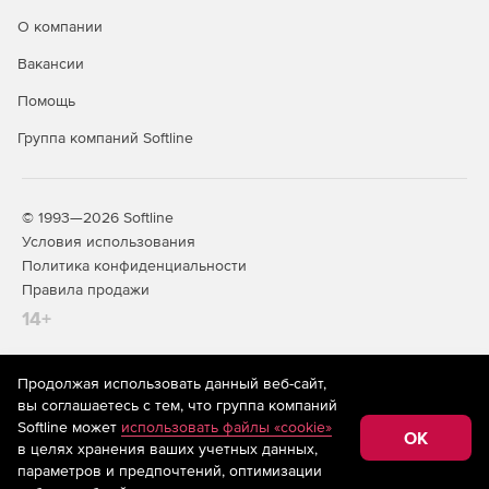
О компании
Вакансии
Помощь
Группа компаний Softline
© 1993—2026 Softline
Условия использования
Политика конфиденциальности
Правила продажи
14+
Продолжая использовать данный веб-сайт,
На информационном ресурсе store.softline.ru применяются
вы соглашаетесь с тем, что группа компаний
рекомендательные технологии
(информационные технологии
Softline может
использовать файлы «cookie»
предоставления информации на основе сбора,
OK
в целях хранения ваших учетных данных,
систематизации и анализа сведений, относящихся к
предпочтениям пользователей сети «Интернет»,
параметров и предпочтений, оптимизации
находящихся на территории Российской Федерации)