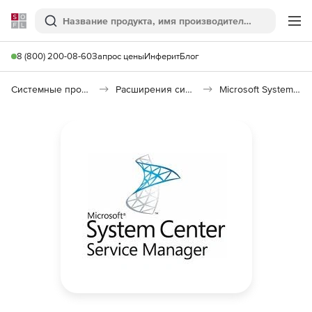
Softline
Поиск
Ме
8 (800) 200-08-60
Запрос цены
Инферит
Блог
Системные программы
Расширения системы
Microsoft System Center Service Manager Client