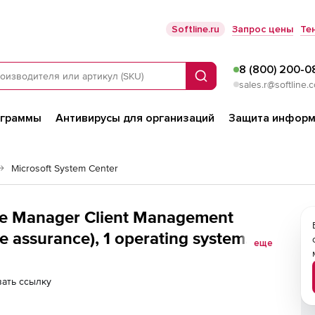
Softline.ru
Запрос цены
Те
8 (800) 200-0
Поиск
sales.r@softline.
ограммы
Антивирусы для организаций
Защита информ
Microsoft System Center
ice Manager Client Management
e assurance), 1 operating system
еще
Subscription - level C - additional
 Languages
ать ссылку