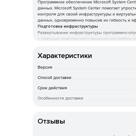
Программное обеспечение Microsoft System Cent
данных. Microsoft System Center помогает упрос
контроля для своей инфраструктуры и виртуаль
данных, одновременно повысив их гибкость и э
Подготовка инфраструктуры
Развертывание инфраструктуры программно-опр
с помощью комплексного решения для работы в 
безопасности.
Характеристики
Автоматизация и самообслуживание
Увеличение эффективности работы благодаря а
Версия
самообслуживанию.
Способ доставки
Мониторинг инфраструктуры и рабочих нагруз
Выполнение диагностики и устранение неисправн
Срок действия
приложениях для обеспечения высокой надежно
Особенности доставки
Интеграция с облаком
Заказы на 
Возможности мониторинга и контроля данных и 
точное соотве
Management Suite.
Отзывы
того, e-mail П
e-mail в общедос
Поддержка нескольких систем
В связи с