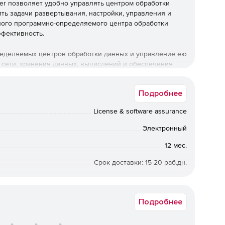
er позволяет удобно управлять центром обработки
тить задачи развертывания, настройки, управления и
ного программно-определяемого центра обработки
ффективность.
еделяемых центров обработки данных и управление ею
сети, хранения данных, вычислений и обеспечения
Подробнее
втоматизированным рабочим процессам и
License & software assurance
Электронный
ок
остей в инфраструктуре, рабочих нагрузках и
12 мес.
сти и производительности.
Срок доставки: 15-20 раб.дн.
лицензии OLP/OV/OVS проверяются Microsoft вручную на
приложений благодаря полной интеграции Operations
тствие реквизитов покупателя с данными ЕГРЮЛ, кроме
окупателя должен быть в корпоративном домене. Заказы с
Подробнее
тупных доменах (hotmail.com, gmail.com, mail.ru, rambler.ru
и т.п.) отклоняются.
 этими ограничениями выпуск таких лицензий компанией