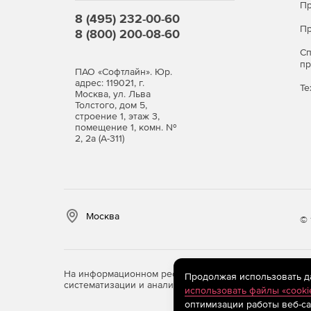
Пр
8 (495) 232-00-60
Пр
8 (800) 200-08-60
С
п
ПАО «Софтлайн». Юр.
адрес: 119021, г.
Те
Москва, ул. Льва
Толстого, дом 5,
строение 1, этаж 3,
помещение 1, комн. №
2, 2а (А-311)
Москва
© 
На информационном ресурсе store.softline.ru примен
Продолжая использовать дан
систематизации и анализа сведений, относящихся к 
использовать файлы «cooki
оптимизации работы веб-са