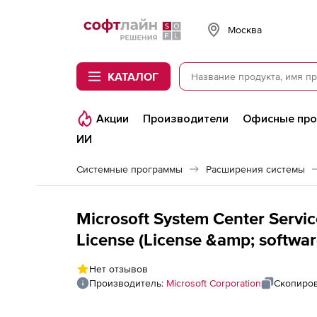
Softline
Москва
КАТАЛОГ
Акции
Производители
Офисные пр
ИИ
Системные программы
Расширения системы
Microsoft System Center Serv
License (License &amp; softwar
environment (OSE) - Open Value 
Нет отзывов
product, annual fee - Win - All
Производитель:
Microsoft Corporation
Скопиров