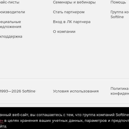
айс-листы
Семинары и вебинары
Помощь
оизводители
Стать партнером
Группа к
Softline
пециальные
Вход в ЛК партнера
редложения
О компании
хподдержка
Политика
Условия использования
1993—2026 Softline
конфиден
яются
рекомендательные технологии
(информационные технологии п
ный веб-сайт, вы соглашаетесь с тем, что группа компаний Softlin
предпочтениям пользователей сети «Интернет», находящихся на те
e»
в целях хранения ваших учетных данных, параметров и предпочт
йта.