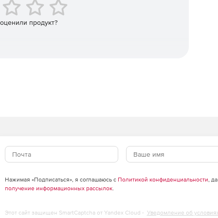
, включая Linux, Hyper-V и VMware, и их мониторинг.
Microsoft составляет до 20 дней.
Приносим извинения за эти неудобства.
 оценили продукт?
Нажимая «Подписаться», я соглашаюсь с
Политикой конфиденциальности
, д
получение информационных рассылок
.
Этот сайт защищен SmartCaptcha от Yandex Cloud -
Уведомление об условия