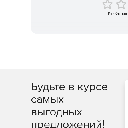
Управление разнородными и открытыми системами
Примечание
Как бы вы
Будьте в курсе
самых
выгодных
предложений!