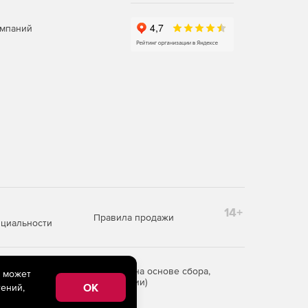
омпаний
14+
Правила продажи
циальности
редоставления информации на основе сбора,
e может
рритории Российской Федерации)
OK
ений,