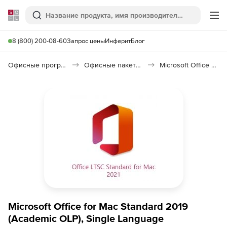
Softline
Поиск
Ме
8 (800) 200-08-60
Запрос цены
Инферит
Блог
Офисные программы
Офисные пакеты Microsoft Office
Microsoft Office Standard for Mac 2021
Microsoft Office for Mac Standard 2019
(Academic OLP), Single Language