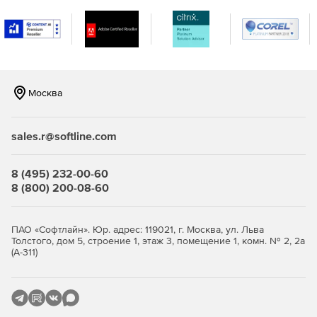
Office
+
+
+
Online
Access
+
Skype for
+
Москва
business
Новое в приложениях Office Desktop в Office для Mac:
sales.r@softline.com
Word: режим фокусировки, переводчик,
8 (495) 232-00-60
настраиваемые ленты Office.
8 (800) 200-08-60
Excel: графики воронки, 2D-карты и временные
графики, новые функции Excel (CONCAT, TEXTJOIN, IFS,
ПАО «Софтлайн». Юр. адрес: 119021, г. Москва, ул. Льва
SWITCH).
Толстого, дом 5, строение 1, этаж 3, помещение 1, комн. № 2, 2а
(А-311)
PowerPoint: функция перехода Morph, возможность
вставки и управления иконками, SVG и 3D-моделями,
улучшенный роуминг-карандаш, экспорт видео 4K.
Outlook: разделение папки «входящие на вкладки,