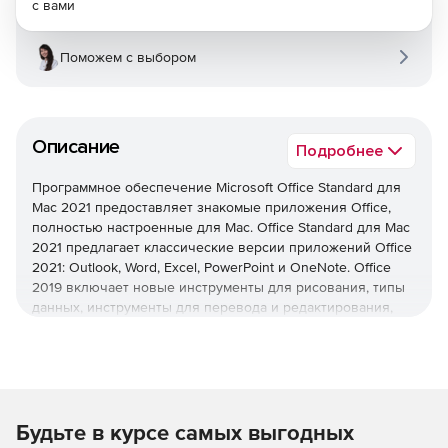
с вами
Поможем с выбором
Описание
Подробнее
Программное обеспечение Microsoft Office Standard для
Mac 2021 предоставляет знакомые приложения Office,
полностью настроенные для Mac. Office Standard для Mac
2021 предлагает классические версии приложений Office
2021: Outlook, Word, Excel, PowerPoint и OneNote. Office
2019 включает новые инструменты для рисования, типы
данных, инструменты для перевода и редактирования,
графику движения, простоту использования и многое
другое.
Примечание: Данные пакеты предоставляются только
от 5 лицензий. Для приобретения меньшего
Будьте в курсе самых выгодных
количества лицензий потребуется номер