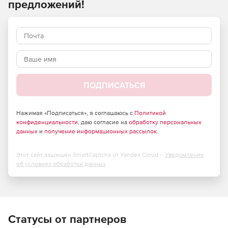
предложений!
действующего соглашения OVL из личного кабинета
MS.
Office
Office
Microsoft Office
Standard
Standard
Профессиональный
for Mac
Плюс
Что
ПОДПИСАТЬСЯ
входит в
пакет?
Нажимая «Подписаться», я соглашаюсь с
Политикой
Word
+
+
+
конфиденциальности
, даю согласие на
обработку персональных
данных
и
получение информационных рассылок
.
Excel
+
+
+
Этот сайт защищен SmartCaptcha от Yandex Cloud -
Уведомление
Power
+
+
+
об условиях обработки данных
Point
One Note
+
+
+
Outlook
+
+
+
Статусы от партнеров
Publisher
+
+