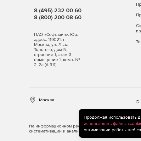
для получения нового ключа активации, которы
Пр
8 (495) 232-00-60
Пр
8 (800) 200-08-60
Могу ли я купить лицензию для продления зар
С
Да, приобрести подписку заранее возможно. Дл
п
ПАО «Софтлайн». Юр.
окончания подписки.[SA1]
адрес: 119021, г.
Те
Москва, ул. Льва
Примечание: Данные пакеты предоставляются 
Толстого, дом 5,
строение 1, этаж 3,
количества лицензий потребуется номер дейс
помещение 1, комн. №
2, 2а (А-311)
Office
Office 
Standard
Mac
Что входит в
пакет?
Москва
© 
Word
+
+
Excel
Продолжая использовать дан
+
+
использовать файлы «cooki
На информационном ресурсе store.softline.ru примен
Power Point
+
+
оптимизации работы веб-са
систематизации и анализа сведений, относящихся к 
One Note
+
+