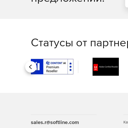
Outlook: разделение папки «входящие на вкл
рассылка, шаблоны электронной почты.
Часто задаваемые вопросы:
Как обновить Microsoft Office?
Статусы от партн
Для обновления Microsoft Office потребуется н
получения — такой же, как и при первичной пок
Выберите и оплатите нужную версию Office или
почту ссылку на файл установки, инструкцию, как 
Назад
Можно ли купить отдельно Word, Excel или Out
Да, приобрести отдельно Word, Excel или Outloo
домашнего использования необходимо приобрет
необходимых приложений.
Как продлить текущую подписку Microsoft 365
sales.r@softline.com
Ка
При продлении подписки скачивать дистрибутив