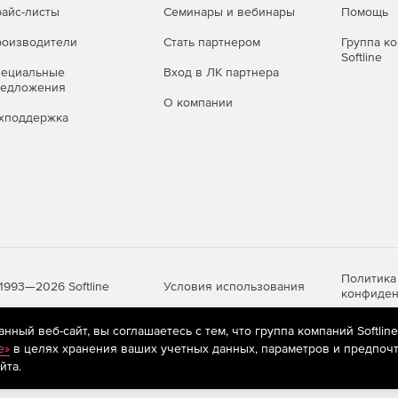
й необходимо будет ввести в текущую программу.
айс-листы
Семинары и вебинары
Помощь
оизводители
Стать партнером
Группа к
анее?
Softline
пециальные
Вход в ЛК партнера
я продления нужно будет ввести ключ активации в день
редложения
О компании
хподдержка
только от 5 лицензий. Для приобретения меньшего
твующего соглашения OVL из личного кабинета MS.
Standard for
Microsoft Office Профессиональный
Плюс
Политика
Условия использования
1993—2026 Softline
конфиден
+
ный веб-сайт, вы соглашаетесь с тем, что группа компаний Softlin
+
e»
в целях хранения ваших учетных данных, параметров и предпочт
яются
рекомендательные технологии
(информационные технологии п
+
йта.
предпочтениям пользователей сети «Интернет», находящихся на те
+