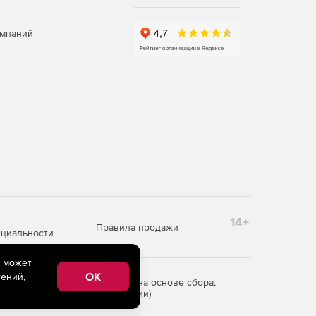
омпаний
14+
Правила продажи
циальности
e может
OK
ений,
редоставления информации на основе сбора,
рритории Российской Федерации)