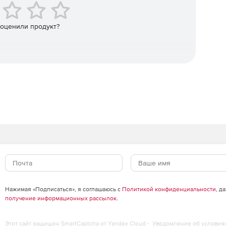
+
 оценили продукт?
+
+
+
+
ля Mac:
аиваемые ленты Office.
ые графики, новые функции Excel (CONCAT, TEXTJOIN,
Нажимая «Подписаться», я соглашаюсь с
Политикой конфиденциальности
, д
ность вставки и управления иконками, SVG и 3D-
получение информационных рассылок
.
спорт видео 4K.
Этот сайт защищен SmartCaptcha от Yandex Cloud -
Уведомление об условия