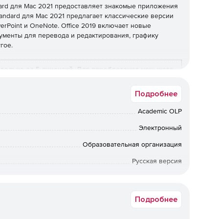
dard для Mac 2021 предоставляет знакомые приложения
Standard для Mac 2021 предлагает классические версии
werPoint и OneNote. Office 2019 включает новые
ументы для перевода и редактирования, графику
гое.
только от 5 лицензий. Для приобретения меньшего
твующего соглашения OVL из личного кабинета MS.
Подробнее
Standard for
Microsoft Office Профессиональный
Academic OLP
Плюс
Электронный
Образовательная организация
+
Русская версия
+
Срок доставки: 15-20 раб.дн.
+
Подробнее
+