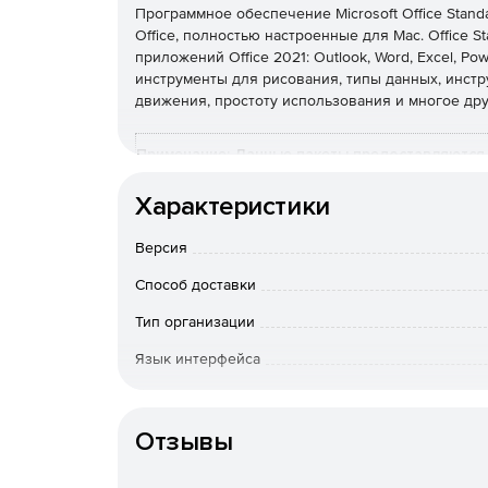
Программное обеспечение Microsoft Office Stan
Office, полностью настроенные для Mac. Office 
приложений Office 2021: Outlook, Word, Excel, Po
инструменты для рисования, типы данных, инстр
движения, простоту использования и многое дру
Примечание: Данные пакеты предоставляются 
количества лицензий потребуется номер дейс
Характеристики
Office
Office 
Версия
Standard
Mac
Способ доставки
Что входит в
пакет?
Тип организации
Word
+
+
Язык интерфейса
Excel
+
+
Особенности доставки
Power Point
+
+
Отзывы
One Note
+
+