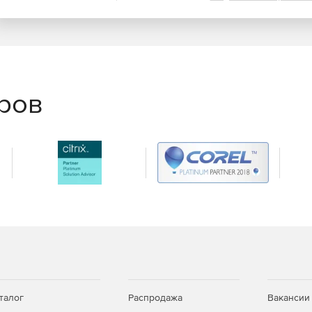
адки, сводные карты поездок и доставки, считывание и
еров
овая версия программы или пакета программ. Алгоритм
упке продукта.
 отдельной программы. Мы пришлем вам на электронную
обновить Microsoft Office, и ключ продукта.
look?
k можно, но только корпоративному пользователю. Для
ать любой из пакетов для дома с перечнем
?
талог
Распродажа
Вакансии
 не нужно. Вы приобретаете новую лицензия только