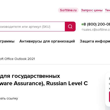
Softline.ru
Запрос цены
Те
8 (800) 200-0
Поиск
sales.r@softline.
ограммы
Антивирусы для организаций
Защита информ
oft Office Outlook 2021
 (для государственных
are Assurance), Russian Level C
ать ссылку