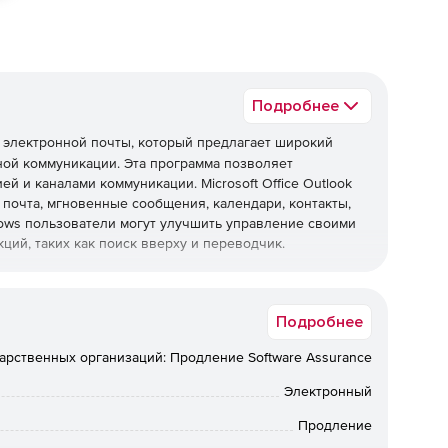
Подробнее
 электронной почты, который предлагает широкий
ой коммуникации. Эта программа позволяет
 и каналами коммуникации. Microsoft Office Outlook
 почта, мгновенные сообщения, календари, контакты,
ndows пользователи могут улучшить управление своими
й, таких как поиск вверху и переводчик.
в электронной почты для бизнеса по всему миру,
ную почту. С помощью Microsoft Office Outlook 2021
Подробнее
 свою электронную почту, отдавая предпочтение
начения с помощью календаря, легко обмениваться
арственных организаций: Продление Software Assurance
родуктивными вне зависимости от своего
Электронный
Продление