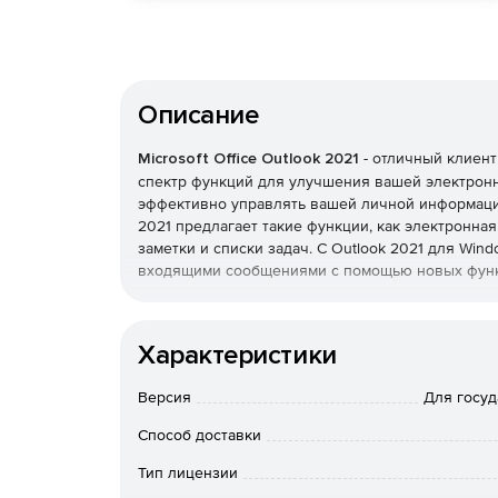
Описание
Microsoft Office Outlook 2021
- отличный клиент
спектр функций для улучшения вашей электронн
эффективно управлять вашей личной информацией
2021 предлагает такие функции, как электронная
заметки и списки задач. С Outlook 2021 для Wi
входящими сообщениями с помощью новых функци
Microsoft Outlook - один из ведущих поставщико
который предлагает больше, чем просто электрон
Характеристики
пользователи могут эффективно организовывать
важным сообщениям, планировать встречи и наз
Версия
Для госуд
файлами из облака и оставаться связанными и п
местонахождения.
Способ доставки
Тип лицензии