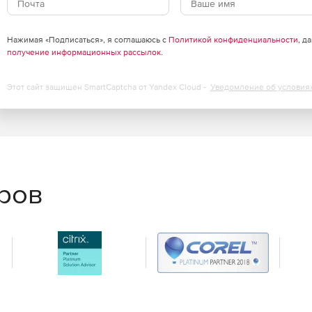
Microsoft 365 для коммерческих и государственных
устройство, доступная для одноразовой "постоянной"
s и Mac). Office LTSC 2021 представляет собой
Нажимая «Подписаться», я соглашаюсь с
Политикой конфиденциальности
, д
ля повышения производительности от Microsoft,
получение информационных рассылок
.
овой лицензировании.
Этот сайт защищен SmartCaptcha от Yandex Cloud -
Уведомление об условия
ертывания администраторами предприятий пользователям
 лицензией на объем доступны для устройств,
еров