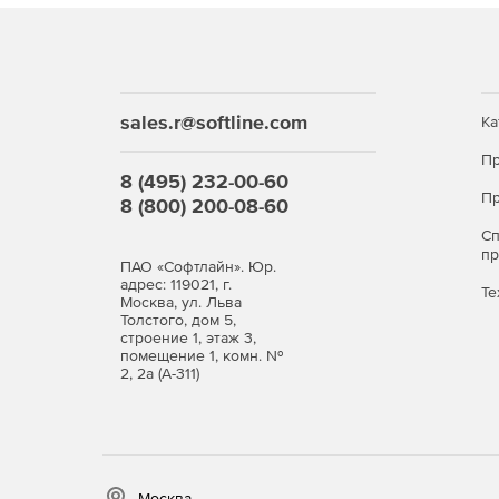
Microsoft Outlook также доступен как часть програ
Бизнес-преимущества Microsoft Office Outlook
sales.r@softline.com
Ка
Использование Microsoft Outlook может значит
понимать основные преимущества использования
Пр
вложение денег и времени стоит того. Вот неско
8 (495) 232-00-60
Пр
8 (800) 200-08-60
Удобный и легко навигируемый интерфейс.
С
п
ПАО «Софтлайн». Юр.
Организация контактов и электронные письма
адрес: 119021, г.
Те
Москва, ул. Льва
Эффективная организация задач, электронн
Толстого, дом 5,
строение 1, этаж 3,
производительности пользователей.
помещение 1, комн. №
2, 2а (А-311)
Планирование и отслеживание задач для до
Общие календари для доступа к расписанию.
Напоминания для коллег.
Москва