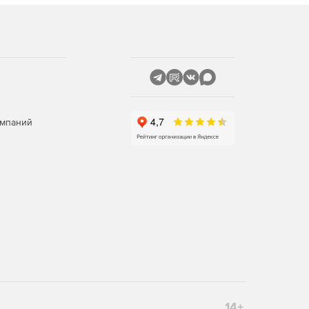
омпаний
14+