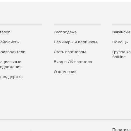
ммных пакетов Microsoft Office и Microsoft 365.
талог
Распродажа
Вакансии
ельно улучшить электронную коммуникацию. Важно
 этого почтового клиента, чтобы убедиться, что ваше
айс-листы
Семинары и вебинары
Помощь
лько преимуществ использования Microsoft Outlook:
оизводители
Стать партнером
Группа к
Softline
пециальные
Вход в ЛК партнера
редложения
 в категории по владельцам бизнеса и сотрудникам.
О компании
хподдержка
ых писем и контактов для повышения
стижения поставленных целей.
Политика