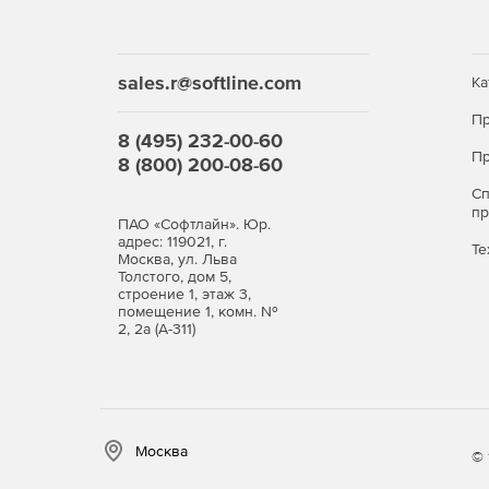
рабочему номеру.
Поддержка опции просмотра журнала звонко
sales.r@softline.com
использование видеоконференцсвязи и подде
Ка
Пр
Опция «Встреча» теперь доступна мобильным
8 (495) 232-00-60
презентациями PowerPoint).
Пр
8 (800) 200-08-60
С
п
ПАО «Софтлайн». Юр.
адрес: 119021, г.
Те
Москва, ул. Льва
Толстого, дом 5,
строение 1, этаж 3,
помещение 1, комн. №
2, 2а (А-311)
Москва
© 