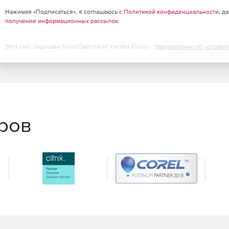
13 обеспечивает пользователям доступ к контактам из
Нажимая «Подписаться», я соглашаюсь с
Политикой конфиденциальности
, д
получение информационных рассылок
.
т самостоятельно определять способ осуществления
Этот сайт защищен SmartCaptcha от Yandex Cloud -
Уведомление об условия
 Skype и использует те же самые кнопки и иконки.
сть задач облегчает управление и поиск команд.
еров
улучшения для голосовых и видео функций, включая сбор
e My Call). Также была улучшена совместимость со
еоконференций.
средник между Skype for Business Server и технологией
рисоединяясь к мероприятию, пользователи могут
используется как самостоятельный сервер для
сотрудникам осуществлять голосовую связь по