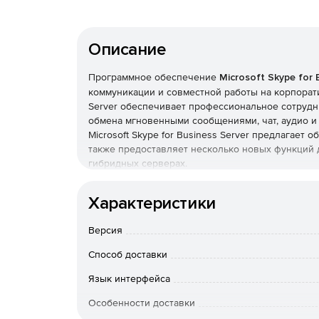
Описание
Программное обеспечение
Microsoft Skype for 
коммуникации и совместной работы на корпорати
Server обеспечивает профессиональное сотрудн
обмена мгновенными сообщениями, чат, аудио и 
Microsoft Skype for Business Server предлагае
также предоставляет несколько новых функций 
гибридных серверах.
Особенности Microsoft Skype for Business Serve
Характеристики
Возможность безопасно общаться с любого ус
Версия
автоматически адаптируется к условиям этой
Способ доставки
Работа с любого устройства. Поддержка плат
Язык интерфейса
Унифицированная коммуникация. Сервер инт
Особенности доставки
состояния присутствия на рабочем месте и