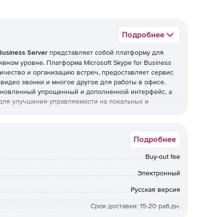
Подробнее
Business Server
представляет собой платформу для
вном уровне. Платформа Microsoft Skype for Business
ичество и организацию встреч, предоставляет сервис
видео звонки и многое другое для работы в офисе.
т обновленный упрощенный и дополненной интерфейс, а
для улучшения управляемости на локальных и
r:
Подробнее
тройства, на котором есть интернет-соединение, и
Buy-out fee
 сети.
Электронный
форм Windows, Windows Phone, iOS и Android.
Русская версия
егрирует голосовые и видеозвонки, конференции,
Срок доставки: 15-20 раб.дн.
 сервис обмена мгновенными сообщениями, позволяя