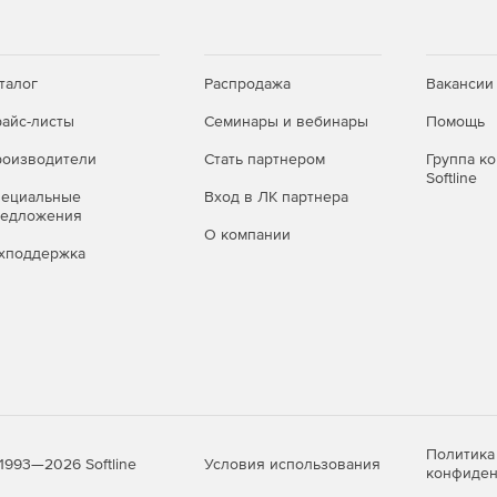
в и истории разговоров на мобильном телефоне,
ржка единого входа в Office.
талог
Распродажа
Вакансии
айс-листы
Семинары и вебинары
Помощь
 пользователям (управление докладами и
оизводители
Стать партнером
Группа к
Softline
пециальные
Вход в ЛК партнера
редложения
О компании
хподдержка
Политика
Условия использования
1993—2026 Softline
конфиден