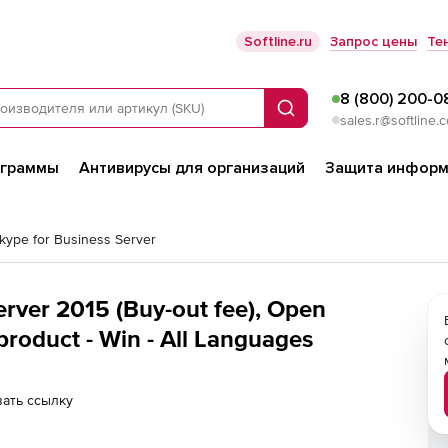
Softline.ru
Запрос цены
Те
8 (800) 200-0
Поиск
sales.r@softline.
ограммы
Антивирусы для организаций
Защита информ
Skype for Business Server
erver 2015 (Buy-out fee), Open
 product - Win - All Languages
ать ссылку