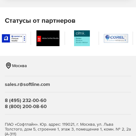
пользователей. С помощью Call Data Connector можно
выполнить следующие задачи, используя один набор
инструментов:
Статусы от партнеров
Мониторинг пользовательских интерфейсов между
командами Microsoft, Skype для бизнеса в Интернете и
Skype для бизнес-серверов.
Просмотр и устранение неполадок в сети.
Назначение роли службы поддержки для Call
Москва
Analytics, чтобы можно было просматривать и
устранять неполадки в своих областях
ответственности.
sales.r@softline.com
Установка и обновление: одновременная миграция
8 (495) 232-00-60
При параллельной миграции новый сервер под
8 (800) 200-08-60
управлением Skype для Business Server 2019 может быть
развернут рядом с соответствующим сервером, на
котором установлена предыдущая версия (Skype для
ПАО «Софтлайн». Юр. адрес: 119021, г. Москва, ул. Льва
Толстого, дом 5, строение 1, этаж 3, помещение 1, комн. № 2, 2а
Business Server 2015 или Lync Server 2013), а затем
(А-311)
операции с новым сервером могут быть перенесены.