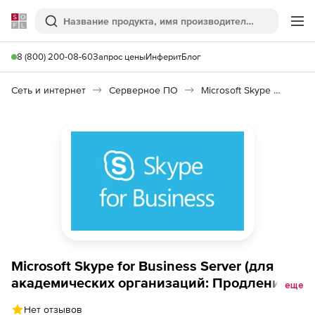
Softline
Поиск
Ме
8 (800) 200-08-60
Запрос цены
Инферит
Блог
Сеть и интернет
Серверное ПО
Microsoft Skype for Business Server 2019
Microsoft Skype for Business Server (для
академических организаций: Продление
еще
Software Assurance), Russian OLV NL 1Y
Нет отзывов