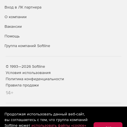
Вход в ЛК партнера
О компании
Вакансии
Помощь
Группа компаний Softline
© 1993—2026 Softline
Условия использования
Политика конфиденциальности
Правила продажи
14+
На информационном ресурсе store.softline.ru применяются
Продолжая использовать данный веб-сайт,
рекомендательные технологии
(информационные технологии
вы соглашаетесь с тем, что группа компаний
предоставления информации на основе сбора,
Softline может
использовать файлы «cookie»
систематизации и анализа сведений, относящихся к