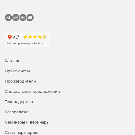
Если потребуется вернуться к предыдущей версии,
необходимо только перевести операции на исходные
серверы.
Другие функции также включают:
Упрощенная команда «Миграция».
Поддержка TLS 1.2 для повышения безопасности.
Каталог
Добавлена ​​поддержка Windows Server 2019 и
Прайс-листы
продолжена поддержка Windows Server 2016.
Производители
Специальные предложения
Техподдержка
Распродажа
Семинары и вебинары
Стать партнером