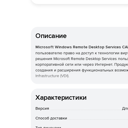
Описание
Microsoft Windows Remote Desktop Services CA
пользователю право на доступ к технологии вир
решения Microsoft Remote Desktop Services пол
корпоративной сети или через Интернет. Продукт
создания и расширения функциональных возможн
Infrastructure (VDI).
Приобретается дополнительно к лицензии Windo
Характеристики
Пользовательские лицензии CAL
Версия
Дл
Приобретать пользовательские лицензии CAL и
доступ к корпоративной сети с нескольких разны
Способ доставки
устройств они будут осуществлять доступ. CAL т
больше устройств, чем пользователей.
Тип лицензии