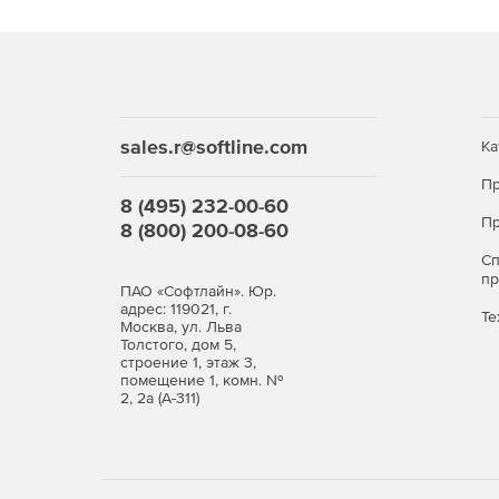
sales.r@softline.com
Ка
Пр
8 (495) 232-00-60
Пр
8 (800) 200-08-60
С
п
ПАО «Софтлайн». Юр.
адрес: 119021, г.
Те
Москва, ул. Льва
Толстого, дом 5,
строение 1, этаж 3,
помещение 1, комн. №
2, 2а (А-311)