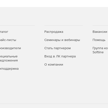
талог
Распродажа
Вакансии
айс-листы
Семинары и вебинары
Помощь
оизводители
Стать партнером
Группа к
Softline
пециальные
Вход в ЛК партнера
редложения
О компании
хподдержка