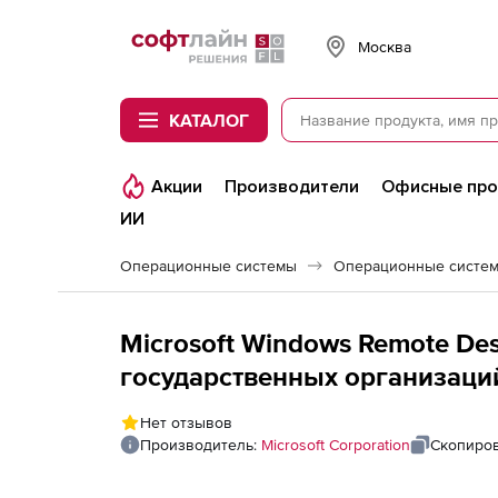
Softline
Москва
КАТАЛОГ
Акции
Производители
Офисные пр
ИИ
Операционные системы
Операционные систем
Microsoft Windows Remote Des
государственных организаций
Russian OLP B Gov User
Нет отзывов
Производитель:
Microsoft Corporation
Скопиров