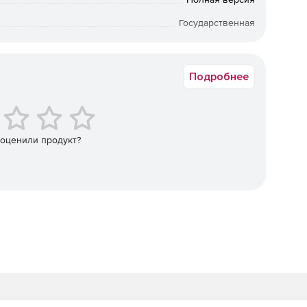
Государственная
Русская версия
таются лицензии для каждого устройства, которое
ько пользователей работает с устройством. Лицензии
Подробнее
 и упростить администрирование в компаниях, где
 устройство, например при работе в несколько смен.
ces 2019:
 оценили продукт?
ые серверы лицензирования RD, совместимые со всеми
ставляют партнерам простой способ доступа к данным
чения последовательного рабочего процесса.
омогают повысить производительность приложений,
GPU было добавлено перенаправление на высоком
окамер для обеспечения оптимизированного