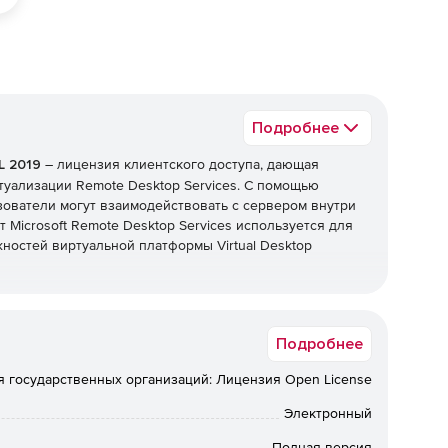
Подробнее
L 2019
– лицензия клиентского доступа, дающая
туализации Remote Desktop Services. С помощью
ьзователи могут взаимодействовать с сервером внутри
 Microsoft Remote Desktop Services используется для
остей виртуальной платформы Virtual Desktop
ws server CAL.
Подробнее
я государственных организаций: Лицензия Open License
меет смысл, если сотрудникам компании необходим
х устройств или если неизвестно, с каких именно
Электронный
акже выгодны в тех случаях, когда в организации
Полная версия