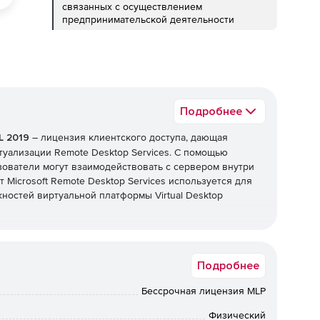
связанных с осуществлением
предпринимательской деятельности
Подробнее
L 2019
– лицензия клиентского доступа, дающая
туализации Remote Desktop Services. С помощью
ьзователи могут взаимодействовать с сервером внутри
 Microsoft Remote Desktop Services используется для
остей виртуальной платформы Virtual Desktop
ws server CAL.
Подробнее
Бессрочная лицензия MLP
меет смысл, если сотрудникам компании необходим
х устройств или если неизвестно, с каких именно
Физический