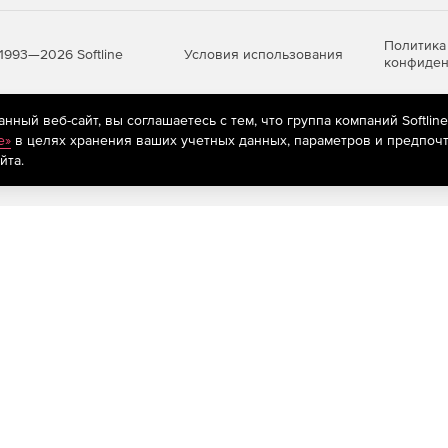
Политика
Условия использования
1993—2026 Softline
конфиден
ный веб-сайт, вы соглашаетесь с тем, что группа компаний Softlin
яются
рекомендательные технологии
(информационные технологии п
e»
в целях хранения ваших учетных данных, параметров и предпочт
предпочтениям пользователей сети «Интернет», находящихся на те
йта.