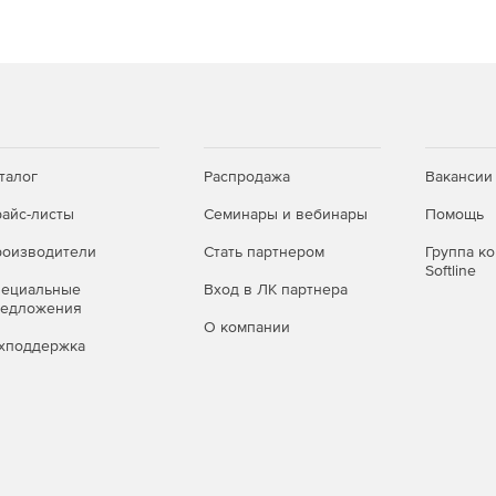
талог
Распродажа
Вакансии
айс-листы
Семинары и вебинары
Помощь
оизводители
Стать партнером
Группа к
Softline
пециальные
Вход в ЛК партнера
редложения
О компании
хподдержка