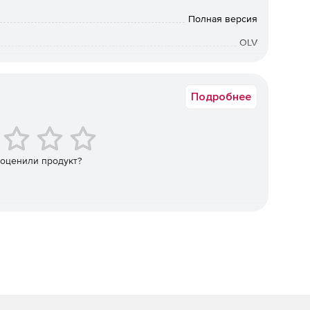
акже выгодны в тех случаях, когда в организации
Полная версия
OLV
Коммерческая
таются лицензии для каждого устройства, которое
ько пользователей работает с устройством. Лицензии
Подробнее
 и упростить администрирование в компаниях, где
 устройство, например при работе в несколько смен.
ces 2019:
 оценили продукт?
ые серверы лицензирования RD, совместимые со всеми
ставляют партнерам простой способ доступа к данным
чения последовательного рабочего процесса.
омогают повысить производительность приложений,
GPU было добавлено перенаправление на высоком