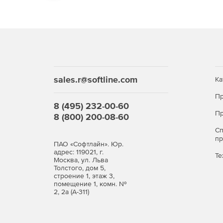
sales.r@softline.com
Ка
Пр
8 (495) 232-00-60
Пр
8 (800) 200-08-60
С
п
ПАО «Софтлайн». Юр.
адрес: 119021, г.
Те
Москва, ул. Льва
Толстого, дом 5,
строение 1, этаж 3,
помещение 1, комн. №
2, 2а (А-311)