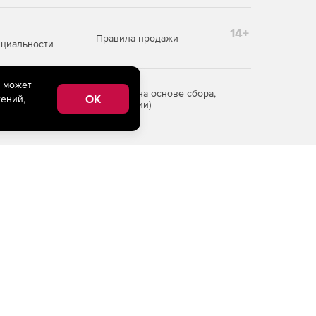
14+
Правила продажи
циальности
e может
редоставления информации на основе сбора,
OK
ений,
рритории Российской Федерации)