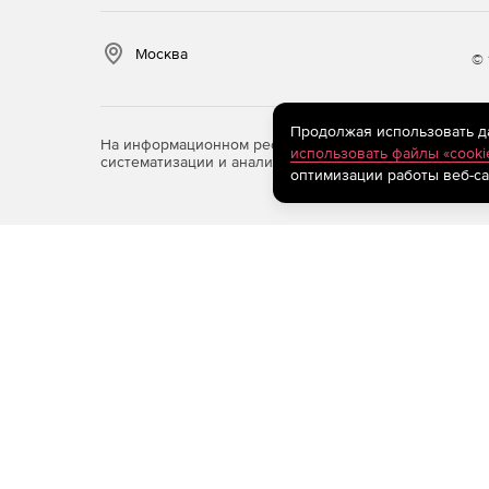
Москва
© 
Продолжая использовать дан
На информационном ресурсе store.softline.ru примен
использовать файлы «cooki
систематизации и анализа сведений, относящихся к 
оптимизации работы веб-са