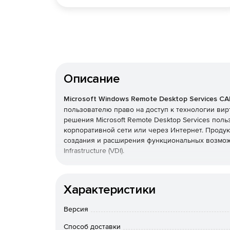
Описание
Microsoft Windows Remote Desktop Services CA
пользователю право на доступ к технологии вир
решения Microsoft Remote Desktop Services пол
корпоративной сети или через Интернет. Продукт
создания и расширения функциональных возможн
Infrastructure (VDI).
Приобретается дополнительно к лицензии Windo
Характеристики
Пользовательские лицензии CAL
Версия
Приобретать пользовательские лицензии CAL и
доступ к корпоративной сети с нескольких разны
Способ доставки