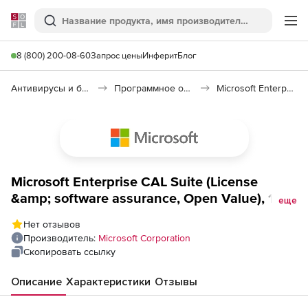
Softline
Поиск
Ме
8 (800) 200-08-60
Запрос цены
Инферит
Блог
Антивирусы и безопасность
Программное обеспечение для контроля доступа
Microsoft Enterprise CAL
Microsoft Enterprise CAL Suite (License
&amp; software assurance, Open Value), 1
еще
device CAL Platform 3 Year Acquired Year 1,
Нет отзывов
with services All Languages
Производитель:
Microsoft Corporation
Скопировать ссылку
Описание
Характеристики
Отзывы