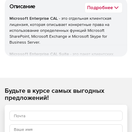
Описание
Подробнее
Microsoft Enterprise CAL
- это отдельная клиентская
лицензия, которая описывает конкретные права на
использование определенных функций Microsoft
SharePoint, Microsoft Exchange и Microsoft Skype for
Business Server.
Microsoft Enterprise CAL Suite
- это пакет клиентских
лицензий, дающих права доступа к ряду серверных
продуктов и онлайн-услуг.
Microsoft Enterprise CAL Suite эквивалентен следующим
лицензиям:
Будьте в курсе самых выгодных
Windows Server CAL;
предложений!
SharePoint Server Standard CAL;
Exchange Server Standard CAL;
System Center Configuration Manager Client Management