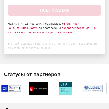
License;
ПОДПИСАТЬСЯ
System Center Endpoint Protection Client Management
License;
Нажимая «Подписаться», я соглашаюсь с
Политикой
конфиденциальности
, даю согласие на
обработку персональных
Skype for Business Server Standard CAL.
данных
и
получение информационных рассылок
.
Exchange Server Enterprise CAL with Services (включая
Data Loss Prevention and Exchange Online Protection);
Этот сайт защищен SmartCaptcha от Yandex Cloud -
Уведомление
об условиях обработки данных
Exchange Online with Archiving for Exchange Server;
SharePoint Server Enterprise CAL;
Skype for Business Server Enterprise CAL;
Статусы от партнеров
Windows Server Active Directory Rights Management
Services CAL;
Advanced Threat Analytics;
Client Management License.